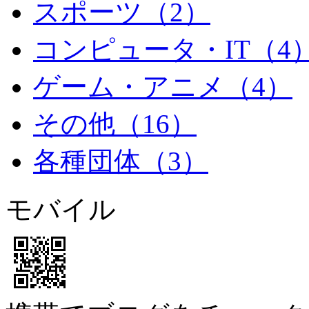
スポーツ
（2）
コンピュータ・IT
（4
ゲーム・アニメ
（4）
その他
（16）
各種団体
（3）
モバイル