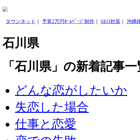
タウンネット
｜
予算2万円ﾎｰﾑﾍﾟｰｼﾞ制作
｜
SEO対策
｜
沖縄
石川県
「石川県」の新着記事一
どんな恋がしたいか
失恋した場合
仕事と恋愛