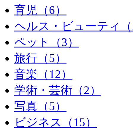
育児
（6）
ヘルス・ビューティ
（
ペット
（3）
旅行
（5）
音楽
（12）
学術・芸術
（2）
写真
（5）
ビジネス
（15）