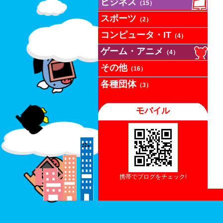
ビジネス
（15）
スポーツ
（2）
コンピュータ・IT
（4）
ゲーム・アニメ
（4）
その他
（16）
各種団体
（3）
モバイル
携帯でブログをチェック!