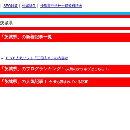
｜
SEO対策
｜
沖縄移住
｜
沖縄専門学校一括資料請求
茨城県
「茨城県」の新着記事一覧
ＰＳＰ人気ソフト「三国志８」の内容が
「茨城県」のブログランキング！
-人気のタウネブはこちら！-
「茨城県」の人気記事！
-今 最も読まれている記事-