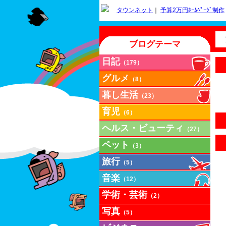
タウンネット
｜
予算2万円ﾎｰﾑﾍﾟｰｼﾞ制作
ブログテーマ
日記
（179）
グルメ
（8）
暮し生活
（23）
育児
（6）
ヘルス・ビューティ
（27）
ペット
（3）
旅行
（5）
音楽
（12）
学術・芸術
（2）
写真
（5）