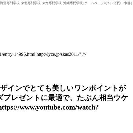
海道専門学校
|
東北専門学校
|
東海専門学校
|
沖縄専門学校
|
ホームページ制作
|
2万円HP制作
|
ntry-14995.html http://lyze.jp/skas2011/" />
デザインでとても美しいワンポイントが
ズプレゼントに最適で、たぶん相当ウケ
s://www.youtube.com/watch?