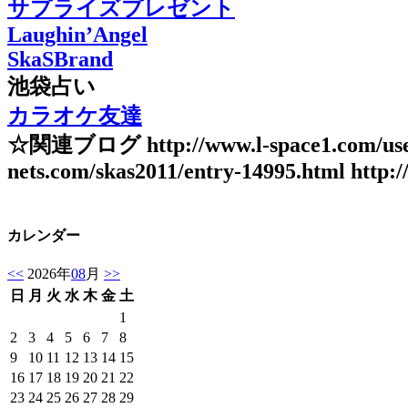
サプライズプレゼント
Laughin’Angel
SkaSBrand
池袋占い
カラオケ友達
☆関連ブログ http://www.l-space1.com/user/ska
nets.com/skas2011/entry-14995.html http://
カレンダー
<<
2026年
08
月
>>
日
月
火
水
木
金
土
1
2
3
4
5
6
7
8
9
10
11
12
13
14
15
16
17
18
19
20
21
22
23
24
25
26
27
28
29