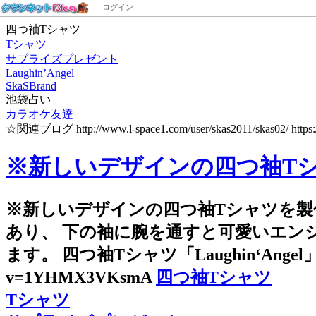
ログイン
四つ袖Tシャツ
Tシャツ
サプライズプレゼント
Laughin’Angel
SkaSBrand
池袋占い
カラオケ友達
☆関連ブログ http://www.l-space1.com/user/skas2011/skas02/ https://skas
※新しいデザインの四つ袖T
※新しいデザインの四つ袖Tシャツを製
あり、 下の袖に腕を通すと可愛いエン
ます。 四つ袖Tシャツ「Laughin‘Angel」 SkaSBr
v=1YHMX3VKsmA
四つ袖Tシャツ
Tシャツ