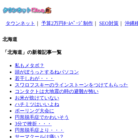
タウンネット
｜
予算2万円ﾎｰﾑﾍﾟｰｼﾞ制作
｜
SEO対策
｜
沖縄
北海道
「北海道」の新着記事一覧
私もメタボ？
頭がぼうっとするねパソコン
若干しわが・・・
スワロフスキーのラインストーンをつけてもらった
コンタクトは大地震の時の避難が怖い
お米が炊けていない
ハチミツはいいよね
ボーリング大会に
円形脱毛症でかわいそう
3分で挫折・・・
円形脱毛症より・・・
サーマクールは痛い？