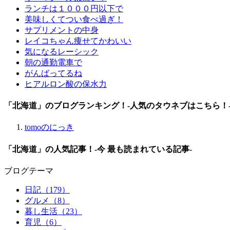
ランチは１０００円以下で
美味しくてつい食べ過ぎ！
サプリメントの中身
レイコちゃん痩せてかわいい
気になるレーシック
朝の通勤電車で
がんばってるね
ヒアルロン酸の保水力
「北海道」のブログランキング！
-人気のタウネブはこちら！
tomoのにっき
「北海道」の人気記事！
-今 最も読まれている記事-
ブログテーマ
日記
（179）
グルメ
（8）
暮し生活
（23）
育児
（6）