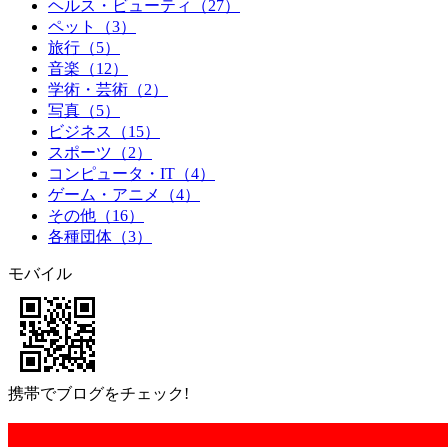
ヘルス・ビューティ
（27）
ペット
（3）
旅行
（5）
音楽
（12）
学術・芸術
（2）
写真
（5）
ビジネス
（15）
スポーツ
（2）
コンピュータ・IT
（4）
ゲーム・アニメ
（4）
その他
（16）
各種団体
（3）
モバイル
携帯でブログをチェック!