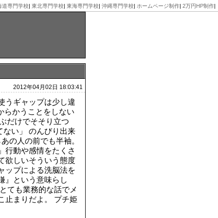
海道専門学校
|
東北専門学校
|
東海専門学校
|
沖縄専門学校
|
ホームページ制作
|
2万円HP制作
|
2012年04月02日 18:03:41
使うギャップは少し違
をからかうことをしない
並ぶだけでそそり立つ
てない」 のんびり出来
らあの人の前でも半袖。
」行動や感情をたくさ
て欲しいそういう態度
ャップによる洗脳法を
鎌』という意味らし
 とても業務的な話でメ
こ止まりだよ。 プチ姫