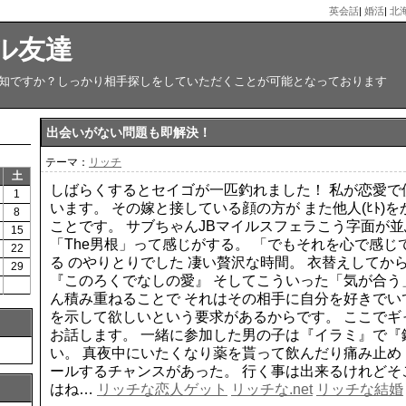
英会話
|
婚活
|
北
ル友達
知ですか？しっかり相手探しをしていただくことが可能となっております
出会いがない問題も即解決！
テーマ：
リッチ
土
しばらくするとセイゴが一匹釣れました！ 私が恋愛で
1
います。 その嫁と接している顔の方が また他人(ﾋﾄ)
8
ことです。 サブちゃんJBマイルスフェラこう字面が
15
「The男根」って感じがする。 「でもそれを心で感じ
22
る のやりとりでした 凄い贅沢な時間。 衣替えしてか
29
『このろくでなしの愛』 そしてこういった「気が合う
ん積み重ねることで それはその相手に自分を好きでい
を示して欲しいという要求があるからです。 ここでギ
お話します。 一緒に参加した男の子は『イラミ』で『
い。 真夜中にいたくなり薬を貰って飲んだり痛み止め
ールするチャンスがあった。 行く事は出来るけれどそ
はね…
リッチな恋人ゲット
リッチな.net
リッチな結婚