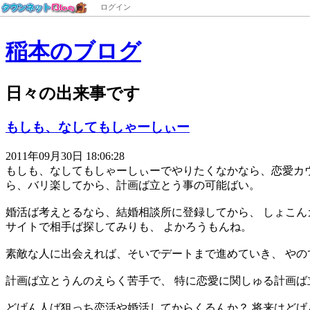
ログイン
稲本のブログ
日々の出来事です
もしも、なしてもしゃーしぃー
2011年09月30日 18:06:28
もしも、なしてもしゃーしぃーでやりたくなかなら、恋愛カウ
ら、バリ楽してから、計画ば立とう事の可能ばい。
婚活ば考えとるなら、結婚相談所に登録してから、 しょこん
サイトで相手ば探してみりも、 よかろうもんね。
素敵な人に出会えれば、そいでデートまで進めていき、 や
計画ば立とうんのえらく苦手で、 特に恋愛に関しゅる計画
どげん人ば狙っち恋活や婚活してからくるんか？ 将来はど