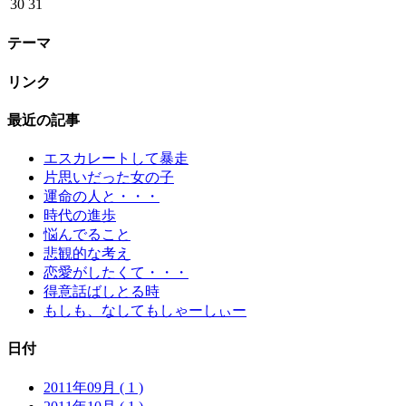
30
31
テーマ
リンク
最近の記事
エスカレートして暴走
片思いだった女の子
運命の人と・・・
時代の進歩
悩んでること
悲観的な考え
恋愛がしたくて・・・
得意話ばしとる時
もしも、なしてもしゃーしぃー
日付
2011年09月 ( 1 )