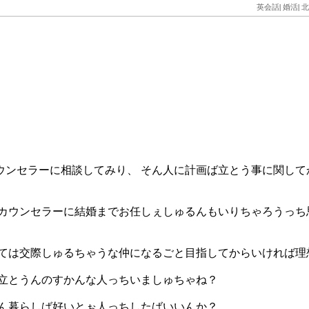
英会話
|
婚活
|
北
ンセラーに相談してみり、 そん人に計画ば立とう事に関して
カウンセラーに結婚までお任しぇしゅるんもいりちゃろうっち
のては交際しゅるちゃうな仲になるごと目指してからいければ理
ば立とうんのすかんな人っちいましゅちゃね？
げん暮らしば好いとぉ人っちしたばいいんか？