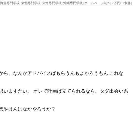
海道専門学校
|
東北専門学校
|
東海専門学校
|
沖縄専門学校
|
ホームページ制作
|
2万円HP制作
|
から、なんかアドバイスばもらうんもよかろうもん これな
思いますたい。 オレで計画ば立てられるなら、タダ出会い系
想やけんはなかやろうか？