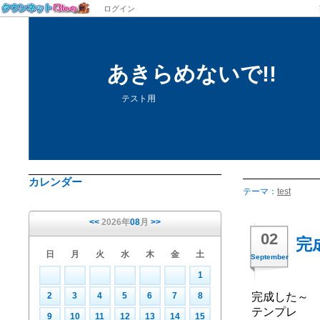
ログイン
あきらめないで!!
テスト用
カレンダー
テーマ：
test
<<
2026年
08
月
>>
02
完
日
月
火
水
木
金
土
September
1
2
3
4
5
6
7
8
完成した～
テンプレ
9
10
11
12
13
14
15