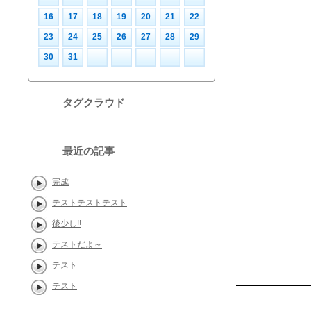
16
17
18
19
20
21
22
23
24
25
26
27
28
29
30
31
タグクラウド
最近の記事
完成
テストテストテスト
後少し!!
テストだよ～
テスト
テスト