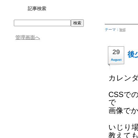
記事検索
テーマ：
test
管理画面へ
29
後
August
カレン
CSSで
で
画像で
いじり
教えて