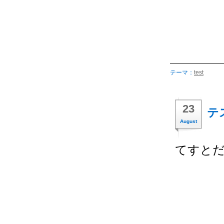
テーマ：
test
23
テ
August
てすと