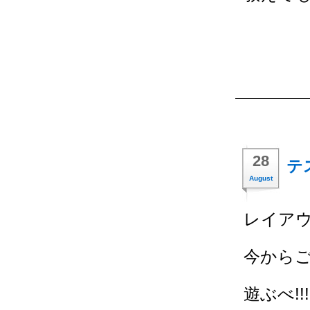
28
テ
August
レイア
今から
遊ぶべ!!!