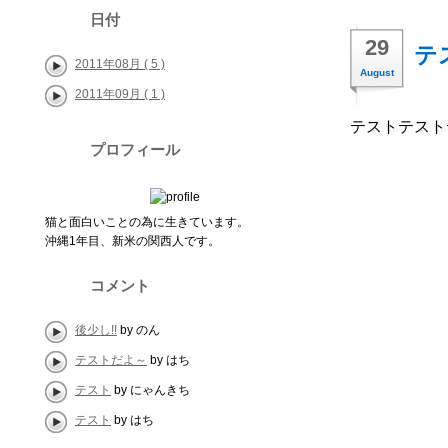
日付
29
テ
2011年08月 ( 5 )
August
2011年09月 ( 1 )
テストテスト
プロフィール
猫と面白いことの為に生きています。
沖縄1年目、新米の関西人です。
コメント
後少し!!
by のん
テストだよ～
by はち
テスト
by にゃんきち
テスト
by はち