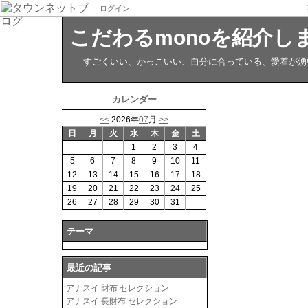
ログイン
こだわるmonoを紹介しま
すごくいい、かっこいい、自分に合っている、愛着が湧い
カレンダー
<<
2026年
07
月
>>
日
月
火
水
木
金
土
1
2
3
4
5
6
7
8
9
10
11
12
13
14
15
16
17
18
19
20
21
22
23
24
25
26
27
28
29
30
31
テーマ
最近の記事
アナスイ 財布 セレクション
アナスイ 長財布 セレクション