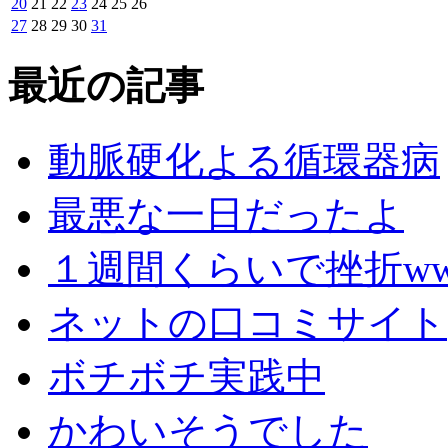
20
21
22
23
24
25
26
27
28
29
30
31
最近の記事
動脈硬化よる循環器病
最悪な一日だったよ
１週間くらいで挫折w
ネットの口コミサイト
ボチボチ実践中
かわいそうでした