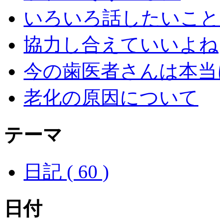
いろいろ話したいこと
協力し合えていいよね
今の歯医者さんは本当
老化の原因について
テーマ
日記 ( 60 )
日付