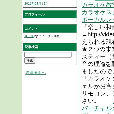
カラオケ教
2019年04月 ( 1 )
カラオケス
プロフィール
ボーカルレ
「楽しい和
コメント
→http://vi
歌上達
by バイアクラ通販
えられる現
記事検索
★２つの未
スティー（
音の理論を
ましたので
管理画面へ
「カラオケ
ェルがお客
リモコン、
さい。
バーチャル