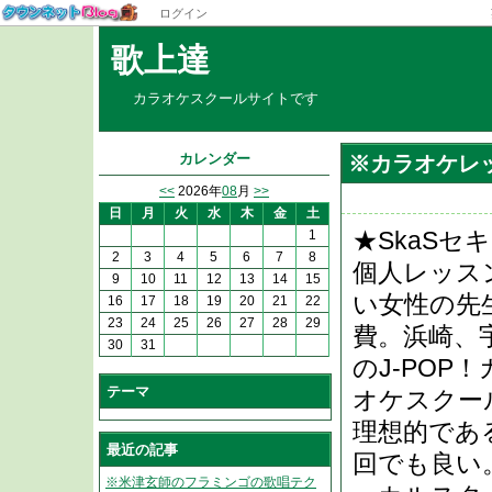
ログイン
歌上達
カラオケスクールサイトです
カレンダー
※カラオケレ
<<
2026年
08
月
>>
日
月
火
水
木
金
土
★SkaS
1
2
3
4
5
6
7
8
個人レッス
9
10
11
12
13
14
15
い女性の先
16
17
18
19
20
21
22
23
24
25
26
27
28
29
費。浜崎、宇
30
31
のJ-PO
テーマ
オケスクー
理想的であ
最近の記事
回でも良い
※米津玄師のフラミンゴの歌唱テク