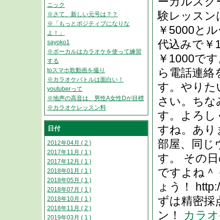
ーカルスク
ニック
験レッスン
※さて、新しい元号は？？
※「もっとポジティブになりな
￥5000と
よ！」
代込みで￥1
sayoko1
※ボーカルはカラオケを使って練習
￥1000
する
ら電話連絡
toスマホ歌動画を撮り
※カラオケバトルは面白い！
す。やりた
youtuberって
※地声の高音は、男性A女性Dが目標
さい。ちな
※カラオケレッスン料
す。よろしくお願
すね。あり
日付
部屋、同じ
2012年04月 ( 2 )
2017年11月 ( 1 )
す。 その
2017年12月 ( 1 )
ですよね＾
2018年01月 ( 1 )
2018年05月 ( 1 )
ょう！ http
2018年07月 ( 1 )
ずは精密採
2018年10月 ( 1 )
2018年11月 ( 2 )
ン！
カラオ
2019年03月 ( 1 )