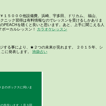
回￥１５０００他設備費。浜崎、宇多田、ドリカム、 福山、
のテクニック習得は有料情報なのでレッスンを受けるしかありま
のPEACHを聴くと良いと思います。あと、上手に聞こえる人
すボーカルレッスン！
カラオケレッスン
未来の音をチェンジする事により、★２つの未来が見れます。 ２０１５年、シ
ここに発表します。
池袋占い
客さまのボックスに伺いま
の先生います ！月３回