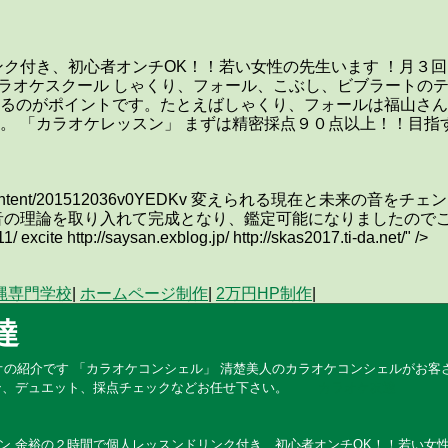
ンク付き、初心者オンチOK！！若い女性の先生います ！月３
の歌カラオケスクール しゃくり、フォール、こぶし、ビブラート
るのがポイントです。たとえばしゃくり、フォールは福山さん
。 「カラオケレッスン」 まずは精密採点９０点以上！！目指
om/content/201512036v0YEDKv 変えられる現在と
音の理論を取り入れて完成となり、鑑定可能になりましたので
ite http://saysan.exblog.jp/ http://skas2017.ti-da.net/" />
縄専門学校
|
ホームページ制作
|
2万円HP制作
|
達
ジオの紹介です 「カラオケコンシェル」 清楚美人のカラオケコンシェルがお
コン、デュエット、採点チェックなどお任せ下さい。
カラオケ友達
ン 余裕の２時間で個人レッスンドリンク付き、初心者オンチOK！！若い女性