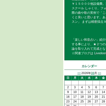
￥１５０００他設備費。浜
スクール しゃくり、フ
際の曲や歌の実例で「こ
くと良いと思います。あ
スン」 まずは精密採点
カラオケ教室
カラオケスクール
ボーカルレッスン
「楽しい和音占い」紹介動画はこ
する事により、★２つの
論を取り入れて完成とな
☆関連ブログは Livedoor3017.8 
カレンダー
<<
2026年
08
月
>>
日
月
火
水
木
金
2
3
4
5
6
7
9
10
11
12
13
14
16
17
18
19
20
21
23
24
25
26
27
28