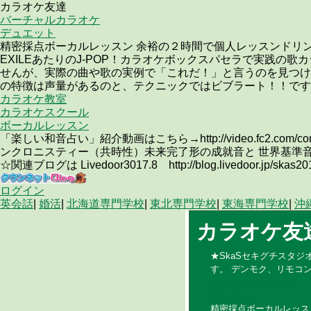
カラオケ友達
バーチャルカラオケ
デュエット
精密採点ボーカルレッスン 余裕の２時間で個人レッスンドリ
EXILEあたりのJ-POP！カラオケボックスパセラで実践
せんが、実際の曲や歌の実例で「これだ！」と言うのを見つけ
の特徴は声量があるのと、テクニックではビブラート！！です
カラオケ教室
カラオケスクール
ボーカルレッスン
「楽しい和音占い」紹介動画はこちら→http://video.fc2.c
ンクロニスティー（共時性）未来完了形の成就音と 世界基準
☆関連ブログは Livedoor3017.8 http://blog.livedoor.jp/skas2011/ exc
ログイン
英会話
|
婚活
|
北海道専門学校
|
東北専門学校
|
東海専門学校
|
沖
カラオケ友
★SkaSセキグチスタ
す。 デンモク、リモ
バーチャルカラオケ
デュエット
精密採点ボーカルレッス