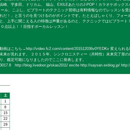
崎、宇多田、ドリカム、 福山、EXILEあたりのJ-POP！カラオケボック
ォール、こぶし、ビブラートのテクニック習得は有料情報なのでレッスンを受
れだ！」と言うのを見つけるのがポイントです。たとえばしゃくり、フォール
と、上手に聞こえる人の特徴は声量があるのと、テクニックではビブラート！
９０点以上！！目指すボーカルレッスン！
カラオケレッスン
ちら→http://video.fc2.com/content/201512036v0YEDKv 
未来が見れます。 ２０１５年、シンクロニスティー（共時性）未来完了形の
り、鑑定可能になりましたのでここに発表します。
池袋占い
http://blog.livedoor.jp/skas2011/ excite http://saysan.exblog.jp/ http://
土
1
8
15
22
29