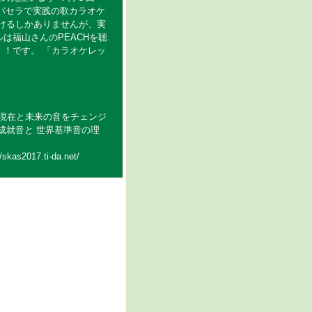
スパセラで実践の歌カラオケ
けるしかありませんが、実
は福山さんのPEACHを聴
！です。 「カラオケレッ
変えられる現在と未来の音をチェンジ
成就音と 世界基準音の理
skas2017.ti-da.net/