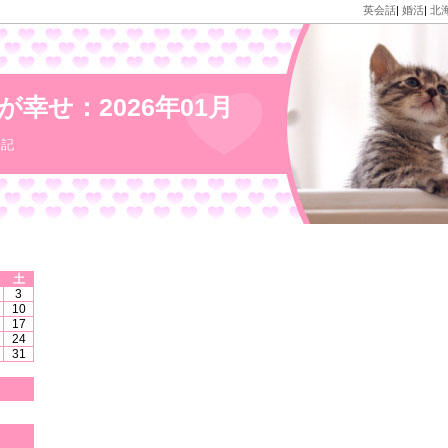
英会話
|
婚活
|
北
幸せ：2026年01月
日記
土
3
10
17
24
31