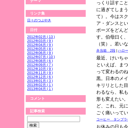
テーマ
っくり話すこ
に過ぎてしま
リンク集
て）。今はス
日々のつぶやき
ア・ダンスとい
ポーズをどん
日付
す。伯母曰く
2012年02月 ( 13 )
2012年03月 ( 9 )
（笑）。若いな
2012年04月 ( 9 )
2012年05月 ( 8 )
弁当箱 2段
|
ハロ
2012年06月 ( 9 )
2012年07月 ( 10 )
最近、けいち
2012年08月 ( 6 )
といえば、ま
2012年09月 ( 7 )
2012年10月 ( 9 )
って変わるの
2012年11月 ( 9 )
2012年12月 ( 6 )
黒。日本のメ
2013年01月 ( 3 )
キリリとした
2013年02月 ( 1 )
2013年04月 ( 1 )
わるなら、私
コメント
形も変えたい
ど、これ、元
記事検索
ごく痛いって
コーヒー タンブラ
お休みの日も