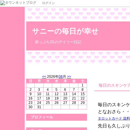
ログイン
サニーの毎日が幸せ
崖っぷちOLのデイリー日記
<<
2026年
08
月
>>
日
月
火
水
木
金
土
毎日のスキンケ
1
2
3
4
5
6
7
8
9
10
11
12
13
14
15
16
17
18
19
20
21
22
23
24
25
26
27
28
29
毎日のスキン
30
31
となおさら・
プロフィール
タロットカード 送
先日も久しぶ