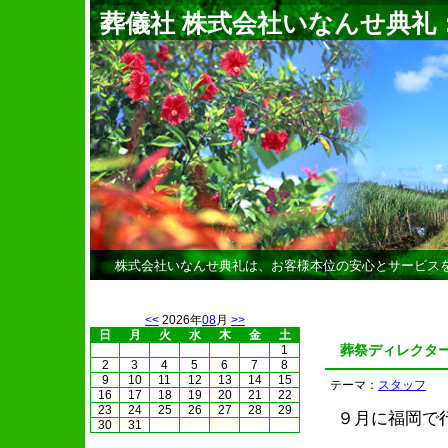
葬儀社 株式会社いなんせ典礼
株式会社いなんせ典礼は、お客様本位の安心とサービス
<<
2026年
08
月
>>
日
月
火
水
木
金
土
葬祭ディレクタ
1
2
3
4
5
6
7
8
9
10
11
12
13
14
15
テーマ：
スタッフ
16
17
18
19
20
21
22
23
24
25
26
27
28
29
９月に福岡で
30
31