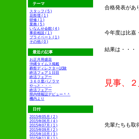
テーマ
合格発表があ
スタッフ ( 5 )
花祭壇 ( 1 )
研修 ( 1 )
業務 ( 5 )
いなんせ会館 ( 4 )
今年度は比嘉
事前相談 ( 1 )
プライベート ( 1 )
その他 ( 0 )
結果は・・・
最近の記事
お正月用盛花
沖縄タイムス掲載
葬祭ディレクター試験
終活フェア１日目
終活フェアー
見事、２
３６０度パノラマ
やっと・・・
終活フェアー
県内情報誌デビュー＾＾
機内より
日付
2015年05月 ( 2 )
2015年06月 ( 4 )
先輩たちも取
2015年07月 ( 1 )
2015年09月 ( 2 )
2015年10月 ( 3 )
2015年11月 ( 1 )