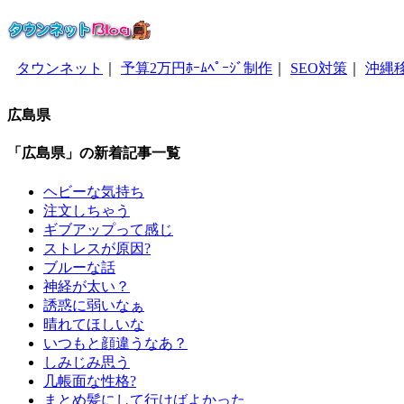
タウンネット
｜
予算2万円ﾎｰﾑﾍﾟｰｼﾞ制作
｜
SEO対策
｜
沖縄
広島県
「広島県」の新着記事一覧
ヘビーな気持ち
注文しちゃう
ギブアップって感じ
ストレスが原因?
ブルーな話
神経が太い？
誘惑に弱いなぁ
晴れてほしいな
いつもと顔違うなあ？
しみじみ思う
几帳面な性格?
まとめ髪にして行けばよかった