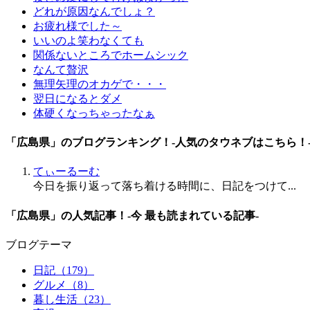
どれが原因なんでしょ？
お疲れ様でした～
いいのよ笑わなくても
関係ないところでホームシック
なんて贅沢
無理矢理のオカゲで・・・
翌日になるとダメ
体硬くなっちゃったなぁ
「広島県」のブログランキング！
-人気のタウネブはこちら！
てぃーるーむ
今日を振り返って落ち着ける時間に、日記をつけて...
「広島県」の人気記事！
-今 最も読まれている記事-
ブログテーマ
日記
（179）
グルメ
（8）
暮し生活
（23）