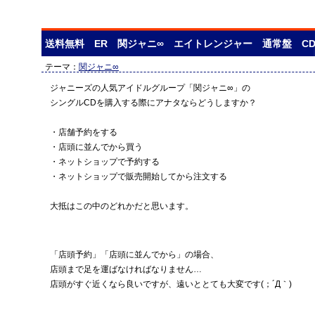
送料無料 ER 関ジャニ∞ エイトレンジャー 通常盤 C
テーマ：
関ジャニ∞
ジャニーズの人気アイドルグループ「関ジャニ∞」の
シングルCDを購入する際にアナタならどうしますか？
・店舗予約をする
・店頭に並んでから買う
・ネットショップで予約する
・ネットショップで販売開始してから注文する
大抵はこの中のどれかだと思います。
「店頭予約」「店頭に並んでから」の場合、
店頭まで足を運ばなければなりません…
店頭がすぐ近くなら良いですが、遠いととても大変です(；´Д｀)