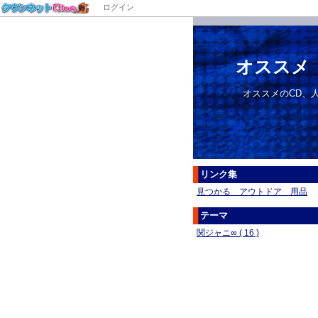
ログイン
オススメ
オススメのCD、
リンク集
見つかる アウトドア 用品
テーマ
関ジャニ∞ ( 16 )