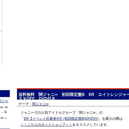
送料無料 関ジャニ∞ 初回限定盤B ER エイトレンジャ
５％OFF DVD付き
関ジャ
テーマ：
関ジャニ∞
通常
料無料
楽
ジャニーズの人気アイドルグループ「関ジャニ∞」の
発売日
「
ER【イベント応募券付】(初回限定盤B)(DVD付)
」を購入の際は
特典
Ｅ
＞＞こちらのネットショップ＜＜
をオススメしています。