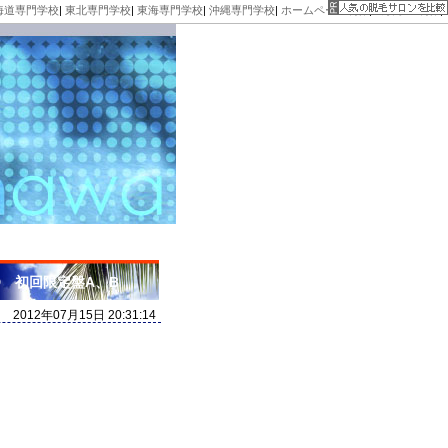
海道専門学校
|
東北専門学校
|
東海専門学校
|
沖縄専門学校
|
ホームページ制作
|
2万円HP制作
|
D 初回限定盤A、B
2012年07月15日 20:31:14