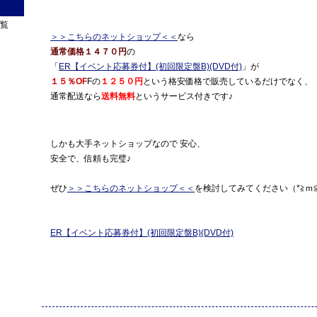
＞＞こちらのネットショップ＜＜
なら
通常価格１４７０円
の
「
ER【イベント応募券付】(初回限定盤B)(DVD付)
」が
１５％OF
Fの
１２５０円
という格安価格で販売しているだけでなく、
通常配送なら
送料無料
というサービス付きです♪
しかも大手ネットショップなので 安心、
安全で、信頼も完璧♪
ぜひ
＞＞こちらのネットショップ＜＜
を検討してみてください（*≧ｍ≦
ER【イベント応募券付】(初回限定盤B)(DVD付)