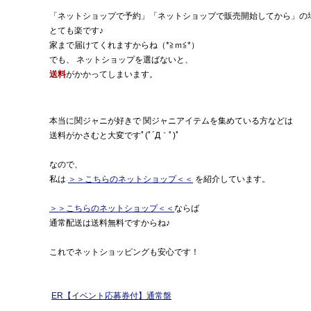
「ネットショップで予約」「ネットショップで販売開始してから」の
とても楽です♪
家まで届けてくれますからね（*≧ｍ≦*）
でも、 ネットショップを選ばないと、
送料
がかかってしまいます。
本当に関ジャニが好きで 関ジャニアイテムを集めている方などは
送料がかさむと大変ですﾟ(ﾟ´Д｀ﾟ)ﾟ
なので、
私は
＞＞こちらのネットショップ＜＜
を紹介しています。
＞＞こちらのネットショップ＜＜
ならば
通常配送は送料無料ですからね♪
これでネットショッピングも安心です！
ER【イベント応募券付】通常盤