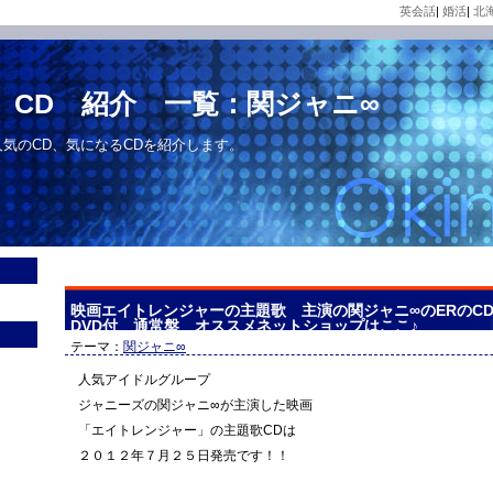
英会話
|
婚活
|
北
 CD 紹介 一覧：関ジャニ∞
人気のCD、気になるCDを紹介します。
映画エイトレンジャーの主題歌 主演の関ジャニ∞のERのC
DVD付 通常盤 オススメネットショップはここ♪
テーマ：
関ジャニ∞
人気アイドルグループ
ジャニーズの関ジャニ∞が主演した映画
「エイトレンジャー」の主題歌CDは
２０１２年７月２５日発売です！！