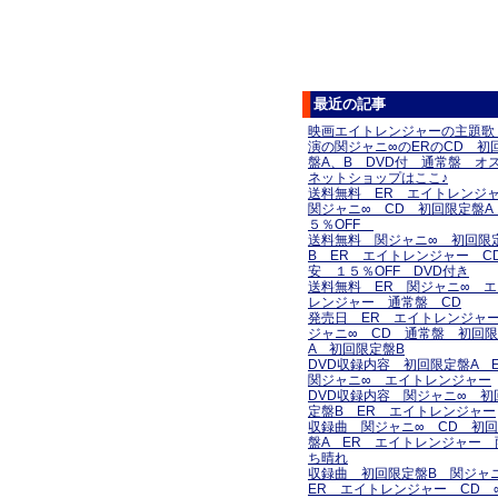
最近の記事
映画エイトレンジャーの主題歌
演の関ジャニ∞のERのCD 初
盤A、B DVD付 通常盤 オ
ネットショップはここ♪
送料無料 ER エイトレン
関ジャニ∞ CD 初回限定盤A
５％OFF
送料無料 関ジャニ∞ 初回限
B ER エイトレンジャー C
安 １５％OFF DVD付き
送料無料 ER 関ジャニ∞ 
レンジャー 通常盤 CD
発売日 ER エイトレンジャ
ジャニ∞ CD 通常盤 初回
A 初回限定盤B
DVD収録内容 初回限定盤A
関ジャニ∞ エイトレンジャー
DVD収録内容 関ジャニ∞ 初
定盤B ER エイトレンジャー
収録曲 関ジャニ∞ CD 初
盤A ER エイトレンジャー 
ち晴れ
収録曲 初回限定盤B 関ジ
ER エイトレンジャー CD 