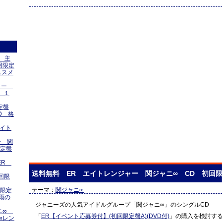
 主
回限定
ススメ
ジャー
 １
定盤
D 格
エイト
ー 関
限定盤
 ER
送料無料 ER エイトレンジャー 関ジャニ∞ CD 初回
回限
テーマ：
関ジャニ∞
回限定
雨の
ジャニーズの人気アイドルグループ「関ジャニ∞」のシングルCD
ャニ∞
「
ER【イベント応募券付】(初回限定盤A)(DVD付)
」の購入を検討す
∞レン