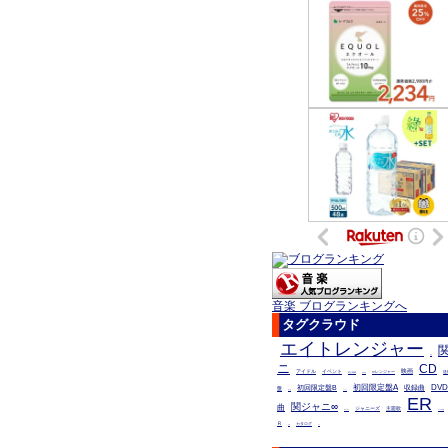
音楽 ブログランキングへ
タグクラウド
エイトレンジャー
公開
ニ
CD
映画
アイドル
イベント
∞レンジャー
送
封入特典
初回限定
初回限定盤A
DVD
初回限定盤B
収録曲
盤
挿入歌
リリース
ER
関ジャニ∞
曲
ジャニーズ
主題歌
雨のち晴れ
DVD収録曲
Ｒ
カタログ
生産
ＣＤ