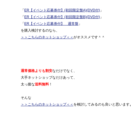
「
ER【イベント応募券付】(初回限定盤A)(DVD付)
」
「
ER【イベント応募券付】(初回限定盤B)(DVD付)
」
「
ER【イベント応募券付】 通常盤
」
を購入検討するのなら、
＞＞こちらのネットショップ＜＜
がオススメです＾＾
通常価格よりも割安
なだけでなく、
大手ネットショップなだけあって、
太っ腹な
送料無料
！
そんな
＞＞こちらのネットショップ＜＜
を検討してみるのも良いと思います