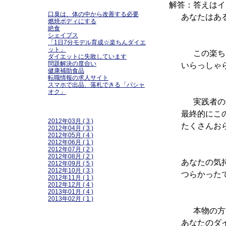
最近の記事
解答：答えはイ
口臭は、体の中から改善する必要
あなたはある
燃焼ボディにする
絶食
シェイプス
「1日7分モデル育成☆楽ちんダイエ
ット」
この楽ちんダ
ダイエットに失敗しています
問題解決の度合い
いらっしゃら
健康補助食品
転職情報の求人サイト
スマホで出品、落札できる「パシャ
オク」
実践者の中で
日付
最終的にこの
2012年03月 ( 3 )
たくさんおら
2012年04月 ( 3 )
2012年05月 ( 4 )
2012年06月 ( 1 )
2012年07月 ( 2 )
2012年08月 ( 2 )
あなたの気持
2012年09月 ( 5 )
2012年10月 ( 3 )
つらかったで
2012年11月 ( 1 )
2012年12月 ( 4 )
2013年01月 ( 4 )
2013年02月 ( 1 )
本物の方法
プロフィール
あなたのダイ