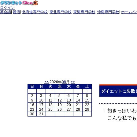
ログイン
英会話
|
婚活
|
北海道専門学校
|
東北専門学校
|
東海専門学校
|
沖縄専門学校
|
ホームペ
ネットＩＴ注目情報
ネットＩＴ注目情報
<<
2026年
08
月
>>
日
月
火
水
木
金
土
ダイエットに失敗
1
2
3
4
5
6
7
8
9
10
11
12
13
14
15
16
17
18
19
20
21
22
23
24
25
26
27
28
29
：飽きっぽいわ
30
31
こんな私でも
テーマ