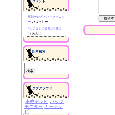
コメント
車載テレビとバックモニタ
ー
by よっしー
｢大切なもの診断｣の答え
by あんじ
記事検索
タグクラウド
車載テレビ
バック
モニター
カーテレ
ビ