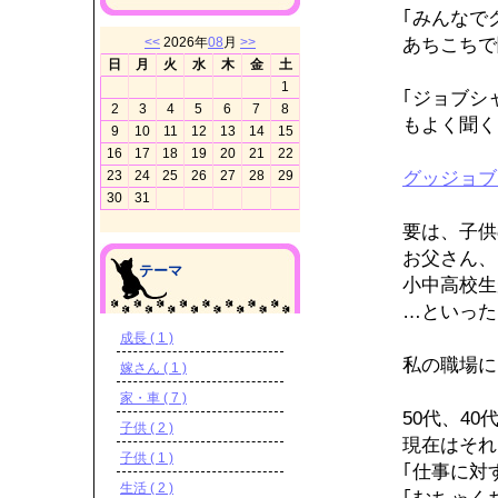
｢みんなで
あちこちで
<<
2026年
08
月
>>
日
月
火
水
木
金
土
1
｢ジョブシ
2
3
4
5
6
7
8
もよく聞く
9
10
11
12
13
14
15
16
17
18
19
20
21
22
グッジョブ
23
24
25
26
27
28
29
30
31
要は、子供
お父さん、
テーマ
小中高校生
…といった
成長 ( 1 )
私の職場に
嫁さん ( 1 )
家・車 ( 7 )
50代、40
子供 ( 2 )
現在はそれ
子供 ( 1 )
｢仕事に対
生活 ( 2 )