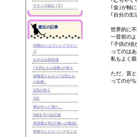
｢むちゃく
サイトの紹介 ( 2 )
｢金｣が軸
｢自分の生
最近の記事
世界的に不
一昔前のよ
｢子供の頃
沖縄のジョブシャドウイン
ってのはあ
グ
私もよく親
おきなわ肉市場
｢大切なもの診断｣の答え
ただ、昔と
保険屋さんから｢大切なも
ってのがち
の診断｣
325の答え
325
車がやっと来た…
8歳女児の反抗期
車買換え時の｢俺への教訓｣
車載テレビとバックモニタ