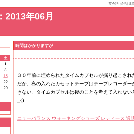
英会話
|
婚活
|
北
2013年06月
時間はかかりますが
土
1
8
３０年前に埋められたタイムカプセルが掘り起こされ
15
22
だが、私の入れたカセットテープはテープレコーダー
29
きない。タイムカプセルは後のことを考えて入れないと
_-;)
ニューバランス ウォーキングシューズ レディース 通