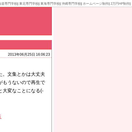
海道専門学校
|
東北専門学校
|
東海専門学校
|
沖縄専門学校
|
ホームページ制作
|
2万円HP制作
|
2013年06月25日 16:06:23
た。文集とかは大丈夫
がもうないので再生で
大変なことになる(-
販