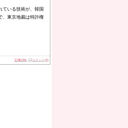
れている技術が、韓国
で、東京地裁は特許権
。
記事URL
コメント(0)