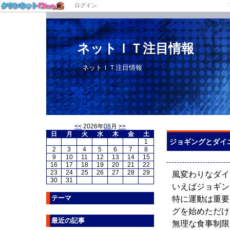
ログイン
ネットＩＴ注目情報
ネットＩＴ注目情報
<<
2026年
08
月
>>
日
月
火
水
木
金
土
ジョギングとダイ
1
2
3
4
5
6
7
8
9
10
11
12
13
14
15
16
17
18
19
20
21
22
23
24
25
26
27
28
29
風変わりなダイ
30
31
いえばジョギン
テーマ
特に運動は重要
グを始めただけ
最近の記事
無理な食事制限