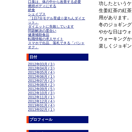
口臭は、体の中から改善する必要
功したというケ
燃焼ボディにする
生姜紅茶の紅茶
絶食
シェイプス
用があります。
「1日7分モデル育成☆楽ちんダイエ
ット」
冬のジョギング
ダイエットに失敗しています
問題解決の度合い
やかな日はウォ
健康補助食品
ウォーキングか
転職情報の求人サイト
スマホで出品、落札できる「パシャ
楽しくジョギン
オク」
日付
2012年03月 ( 3 )
2012年04月 ( 3 )
2012年05月 ( 4 )
2012年06月 ( 1 )
2012年07月 ( 2 )
2012年08月 ( 2 )
2012年09月 ( 5 )
2012年10月 ( 3 )
2012年11月 ( 1 )
2012年12月 ( 4 )
2013年01月 ( 4 )
2013年02月 ( 1 )
プロフィール