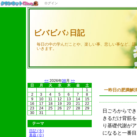
ログイン
ビバビバ♪日記
毎日の中の学んだことや、楽しい事、悲しい事など、話
いきます。
<<
2026年
08
月
>>
日
月
火
水
木
金
土
一昨日の肥満解
1
2
3
4
5
6
7
8
9
10
11
12
13
14
15
16
17
18
19
20
21
22
23
24
25
26
27
28
29
日ごろからでき
30
31
きるだけ背筋を
テーマ
り基礎代謝がア
日記 ( 9 )
になると一番目
美容 ( 0 )