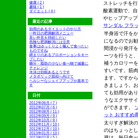
健康 ( 2 )
ストレッチを行
趣味 ( 1 )
酸素運動で、自
ダイエット ( 4 )
やヒップアップ
最近の記事
サンダル フラ
効用のあるダイエットのやり方
半身浴で汗を
一昨日の肥満解消メニュー
良い外見を持続したい
になるのでお
危険な肥満解消には注意
食事はゆっくりよく噛んで食べたい
間浸かり発汗
ものですね
締まりのあるプロポーションをキー
ーツを行うと、
プしたい
補うカロリー
糖分・脂肪の少ない食べ物で減量に
チャレンジ
すいです。筋
水泳は効能あるようです
メタボリック脱却へ向けて
ます。ですか
ヘルシーなシェイプアップが基本で
きましょう。
す
ても効用があ
日付
うなエクササ
2012年06月 ( 7 )
ができます。
2012年07月 ( 6 )
2012年08月 ( 11 )
ット おすすめ
2012年09月 ( 9 )
2012年10月 ( 9 )
太りすぎ解決
2012年11月 ( 10 )
2012年12月 ( 10 )
のはちょっと
2013年01月 ( 10 )
避け、毎日食
2013年02月 ( 5 )