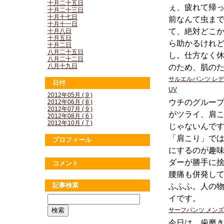
十月二十五日
ぇ、疲れて帰
十月二十三日
十月十七日
前なんて虫ま
十月十一日
て、絶対どこ
十月八日
十月五日
ら助かるけれ
十月二日
八月二十五日
し。仕方なく
八月二十二日
八月十九日
のため、肌の
サルエルパンツ レ
日付
UV
2012年05月 ( 9 )
ウチのグルー
2012年06月 ( 8 )
2012年07月 ( 9 )
がツライ、肩
2012年08月 ( 6 )
2012年10月 ( 7 )
じゃないんで
「肩こり」では
プロフィール
にするのが趣
ダーが勝手に
コメント
腰痛も併発し
記事検索
ふふふ。人の
イです。
サーフパンツ メンズ
今日は、歯磨