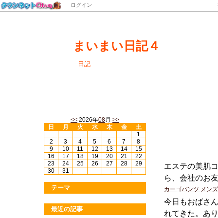
ログイン
まいまい日記４
日記
<<
2026年
08
月
>>
日
月
火
水
木
金
土
八月一日
1
2
3
4
5
6
7
8
9
10
11
12
13
14
15
16
17
18
19
20
21
22
23
24
25
26
27
28
29
エステの美肌
30
31
ら、会社のお
テーマ
カーゴパンツ メンズ
今日もおばさ
最近の記事
れてきた。あ