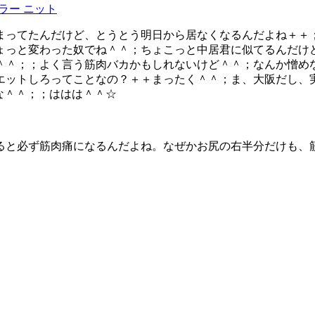
ラー ニット
ってたんだけど、とうとう明日から居なくなるんだよね＋＋；ほ
ょっと変わった奴でね＾＾；ちょこっと中居君に似てるんだけ
＾＾；；よく言う筋肉バカかもしれないけど＾＾；なんか憎め
エットしろってことなの？＋＋まったく＾＾；ま、大阪だし、
な＾＾；；ははは＾＾☆
ると必ず筋肉痛になるんだよね。なぜかお尻の右半分だけも、