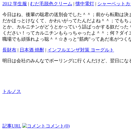
2012 学生服
|
むだ毛脱色クリーム
|
懐中電灯
|
シャーベットカ
今日はね、後輩の聡君の送別会でした＾＾；前から転勤は決ま
だかほっとけなくて、かわいがってたんだよね＾＾；でもち
とか、カルニチンがどうとかっていう話ばっかする奴だった
ください！ってカルニチンもらっちゃったよ＾＾；何？ダイ
職場でも頑張れよっ聡＾＾☆きっと"筋肉"ってあだ名がつく
長財布
|
日本酒 焼酎
|
インフルエンザ対策 ヨーグルト
明日は会社のみんなでボーリングに行くんだけど、翌日にな
トルノス
記事URL
コメント(0)