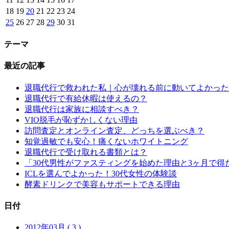
18
19
20
21
22
23
24
25
26
27
28
29
30
31
テーマ
最近の記事
退職代行で救われた私｜心が壊れる前に動いてよかった
退職代行で有給休暇は使えるの？
退職代行は家族に相談すべき？
VIO脱毛が恥ずかしくない理由
訪問査定とオンライン査定、どっちを選ぶべき？
知覚過敏でも安心！痛くないホワイトニング
退職代行で受け取れる書類とは？
「30代男性がファスティングを始めた理由と3ヶ月で得
ICLを選んでよかった！30代女性の体験談
酵素ドリンクで美容もサポートできる理由
日付
2012年03月 ( 3 )