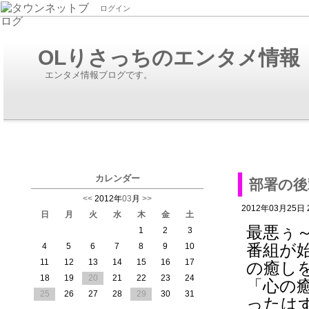
ログイン
OLりさっちのエンタメ情報：2
エンタメ情報ブログです。
カレンダー
部署の後
<<
2012年
03
月
>>
2012年03月25日 2
日
月
火
水
木
金
土
最悪ぅ
1
2
3
番組が
4
5
6
7
8
9
10
11
12
13
14
15
16
17
の癒し
18
19
20
21
22
23
24
「心の
25
26
27
28
29
30
31
ったは