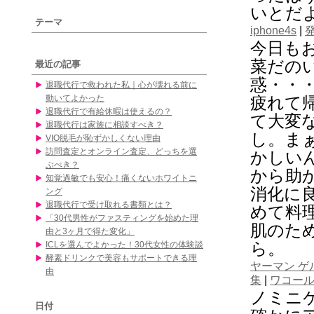
いとだ
テーマ
iphone4s
|
今日も
菜だの
最近の記事
惑・・
退職代行で救われた私｜心が壊れる前に
動いてよかった
疲れて
退職代行で有給休暇は使えるの？
て大変
退職代行は家族に相談すべき？
し。ま
VIO脱毛が恥ずかしくない理由
訪問査定とオンライン査定、どっちを選
かしい
ぶべき？
から助
知覚過敏でも安心！痛くないホワイトニ
消化に
ング
退職代行で受け取れる書類とは？
めて料
「30代男性がファスティングを始めた理
肌のた
由と3ヶ月で得た変化」
ら。
ICLを選んでよかった！30代女性の体験談
酵素ドリンクで美容もサポートできる理
ヤーマン ゲ
由
集
|
ワコール
ノミニ
日付