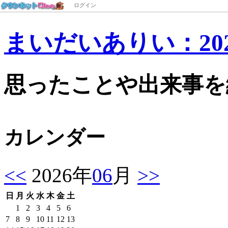
ログイン
まいだいありい：202
思ったことや出来事を
カレンダー
<<
2026年
06
月
>>
日
月
火
水
木
金
土
1
2
3
4
5
6
7
8
9
10
11
12
13