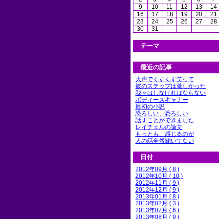
9
10
11
12
13
14
16
17
18
19
20
21
23
24
25
26
27
28
30
31
テーマ
最近の記事
大声でくすくす笑って
彼のステップは激しかった
我々はしなければならない
ボディースキャナー
最初の小説
恐ろしい、恐ろしい
話すことができました
レイチェルの論文
もっとも、感じるのが
人の話全然聞いてない
日付
2012年09月 ( 8 )
2012年10月 ( 10 )
2012年11月 ( 9 )
2012年12月 ( 9 )
2013年01月 ( 8 )
2013年02月 ( 3 )
2013年07月 ( 6 )
2013年08月 ( 9 )