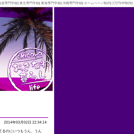
海道専門学校
|
東北専門学校
|
東海専門学校
|
沖縄専門学校
|
ホームページ制作
|
2万円HP制作
|
2014年03月02日 22:34:14
てるのにいつもうん、うん