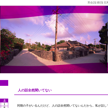
英会話
|
婚活
|
北
人の話全然聞いてない
土
1
同期の子がいるんだけど、人の話全然聞いてないんだから。私が話し
8