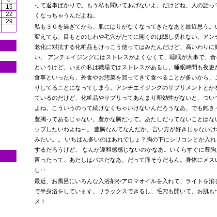
って返事ばかりで。もう私も聞いてあげないよ。だけどね、人の話っ
15
22
くなっちゃうんだよね。
29
私も３０を過ぎてから、肌にはりがなくなってきたなあと最近思う。
変えても、目もとのしわや毛穴がたてに開くのは隠し切れない。アン
老化に対抗する化粧品もけっこう使ってはみたんだけど、高いわりに
い。 アンチエイジングにはストレスがよくなくて、睡眠が大事で、
というけど、いまの私は職場ではストレスがあるし、睡眠時間も夜更
食事といったら、外食やお惣菜を買ってきて食べることが多いから、
りしてることになってしまう。アンチエイジングのサプリメントとか
ているのだけど、化粧品やサプリってあんまり即効性がないと、つい
よね。こういうのって続けなくちゃいけないんだろうなあ。でも飽き
豊胸ってあるじゃない。豊かな胸だって。あたしだってないことはな
ップしたいわよね～。 豊胸なんてなんだか、言い方が好きじゃない
みたい。。 いちばん多いのはあれでしょ？胸の下にシリコンとか入
するだろうけど、 なんか違和感感じないのかなあ。いくらすぐに豊
言ったって、あたしはパスだなあ。だって痛そうだもん。身体にメス
し‥
最近、お風呂にいろんな入浴剤やアロマオイルを入れて、ライトを消
で半身浴をしています。リラックスできるし、毛穴も開いて、お肌も
メ！