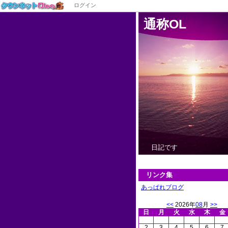
ログイン
通称OL
日記です
リンク集
あっぱれブログ
<<
2026年
08
月
>>
日
月
火
水
木
金
2
3
4
5
6
7