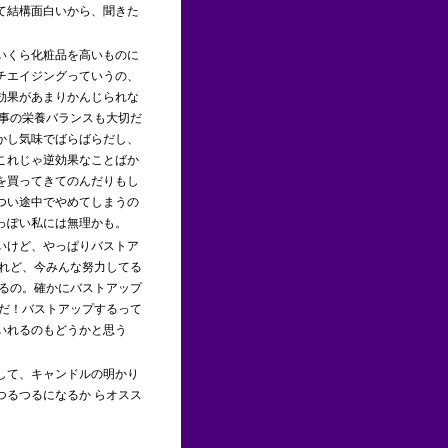
て結構面白いから、聞きた
いくら化粧品を高いものに
チエイジングっていうの、
効果があまりかんじられな
食事の栄養バランスも大切だ
かし気味でばらばらだし、
これじゃ逆効果なことばか
を買ってきてのんだりもし
つい途中でやめてしまうの
っぽい私には無理かも。
いけど、やっぱりバストア
けれど、今みんな努力してる
れるの。確かにバストアップ
胸だ！バストアップするって
いれるのもどうかと思う
して、キャンドルの明かり
つるつるになるか らオスス