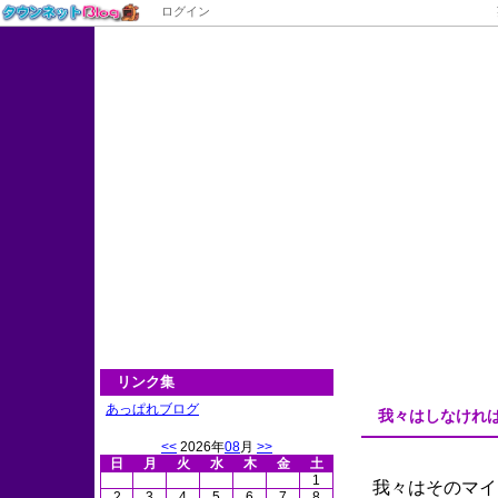
ログイン
通称OL
日記です
リンク集
あっぱれブログ
我々はしなけれ
<<
2026年
08
月
>>
日
月
火
水
木
金
土
1
我々はそのマイ
2
3
4
5
6
7
8