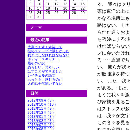
る。 我々はク
9
10
11
12
13
14
15
16
17
18
19
20
21
22
家は東洋の上に
23
24
25
26
27
28
29
30
31
かなる場所にも
路はない。 し
テーマ
られた通りおよ
を巧妙にする;
最近の記事
ければならない
大声でくすくす笑って
彼のステップは激しかった
ズに会いたけれ
我々はしなければならない
ボディースキャナー
る‥‥通過でち
最初の小説
い。 彼らが我
恐ろしい、恐ろしい
話すことができました
が脳腫瘍を持つ
レイチェルの論文
もっとも、感じるのが
い。 また、我
人の話全然聞いてない
がある。 また
日付
ように我々を激
2012年09月 ( 8 )
び家族を見るこ
2012年10月 ( 10 )
はストレスが多
2012年11月 ( 9 )
2012年12月 ( 9 )
は、我々が文字
2013年01月 ( 8 )
2013年02月 ( 3 )
もの各々を見る
2013年07月 ( 6 )
2013年08月 ( 9 )
むつを変更した