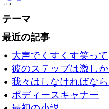
30
31
テーマ
最近の記事
大声でくすくす笑って
彼のステップは激しか
我々はしなければなら
ボディースキャナー
最初の小説