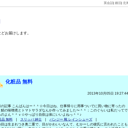
英会話
|
婚活
|
北
力
などお届けします。
化粧品 無料
2013年10月05日 19:27:4
日の記事 こんばんはー＾＾☆今日はね、仕事帰りに用事ついでに買い物に寄ったの
、鯖の味噌煮とトマトサラダなんか作ってみました〜＾＾；このぐらいは私だってで
るのよん＾＾ｖ☆やっぱり自炊は体にいいよねっ＾＾♪
粧品 無料
|
スリッパ 紳士
|
パンジー 靴 レインシューズ
|
の目は生まれつき奥二重で、目がかわいいなんて、むかーしの彼氏に言われたことも