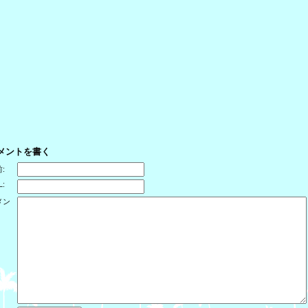
メントを書く
:
L:
メン