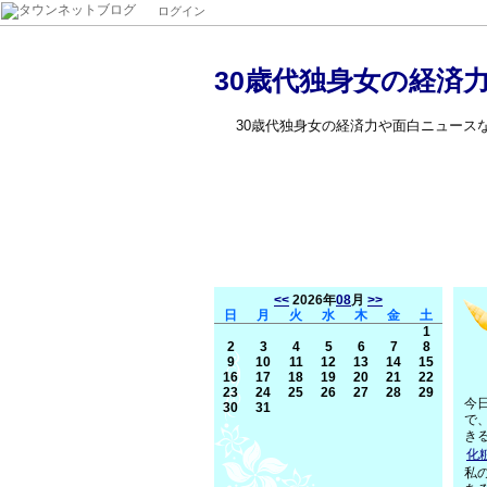
ログイン
30歳代独身女の経済
30歳代独身女の経済力や面白ニュース
<<
2026年
08
月
>>
日
月
火
水
木
金
土
1
2
3
4
5
6
7
8
9
10
11
12
13
14
15
16
17
18
19
20
21
22
23
24
25
26
27
28
29
今
30
31
で
き
化
私