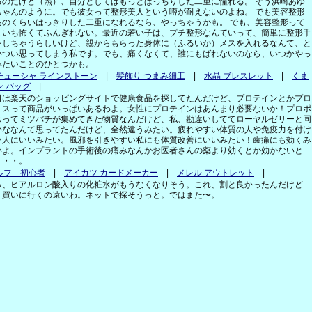
るのだけど（照）、自分としてはもっとぱっちりした二重に憧れる。 そう浜崎あゆ
ちゃんのように。でも彼女って整形美人という噂が耐えないのよね。 でも美容整形
あのくらいはっきりした二重になれるなら、やっちゃうかも。 でも、美容整形って
まいち怖くてふんぎれない。最近の若い子は、プチ整形なんていって、簡単に整形手
をしちゃうらしいけど、親からもらった身体に（ふるいか）メスを入れるなんて、と
いつい思ってしまう私です。でも、痛くなくて、誰にもばれないのなら、いつかやっ
みたいことのひとつかも。
チューシャ ラインストーン
|
髪飾り つまみ細工
|
水晶 ブレスレット
|
くま
ン バッグ
|
日は楽天のショッピングサイトで健康食品を探してたんだけど、プロテインとかプロ
リスって商品がいっぱいあるわよ。女性にプロテインはあんまり必要ないか！プロポ
スってミツバチが集めてきた物質なんだけど、私、勘違いしててローヤルゼリーと同
かななんて思ってたんだけど、全然違うみたい。疲れやすい体質の人や免疫力を付け
い人にいいみたい。風邪を引きやすい私にも体質改善にいいみたい！歯痛にも効くみ
いよ。インプラントの手術後の痛みなんかお医者さんの薬より効くとか効かないと
・・・。
ルフ 初心者
|
アイカツ カードメーカー
|
メレル アウトレット
|
っ、ヒアルロン酸入りの化粧水がもうなくなりそう。これ、割と良かったんだけど
。買いに行くの遠いわ。ネットで探そうっと。ではまた〜。