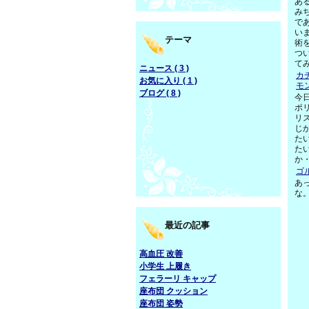
あ
み
で
い
テーマ
術
つ
て
ニュース ( 3 )
カ
お気に入り ( 1 )
モ
ブログ ( 8 )
今
ポ
リ
じ
た
た
か
ゴ
あ
な
最近の記事
高血圧 改善
小学生 上履き
フェラーリ キャップ
座布団 クッション
座布団 姿勢