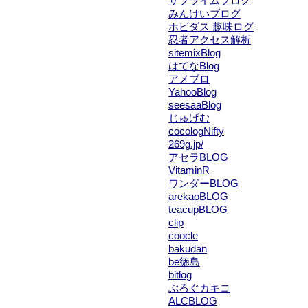
サブライムブログ
みんけいブログ
ホビダス 趣味ログ
忍者アクセス解析
sitemixBlog
はてなBlog
アメブロ
YahooBlog
seesaaBlog
じゅげむ
cocologNifty
269g.jp/
アセラBLOG
VitaminR
ワンダーBLOG
arekaoBLOG
teacupBLOG
clip
coocle
bakudan
be徳島
bitlog
ぶろぐカキコ
ALCBLOG