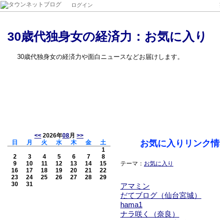
ログイン
30歳代独身女の経済力：お気に入り
30歳代独身女の経済力や面白ニュースなどお届けします。
<<
2026年
08
月
>>
お気に入りリンク情
日
月
火
水
木
金
土
1
2
3
4
5
6
7
8
9
10
11
12
13
14
15
テーマ：
お気に入り
16
17
18
19
20
21
22
23
24
25
26
27
28
29
30
31
アマミン
だてブログ（仙台宮城）
hama1
ナラ咲く（奈良）