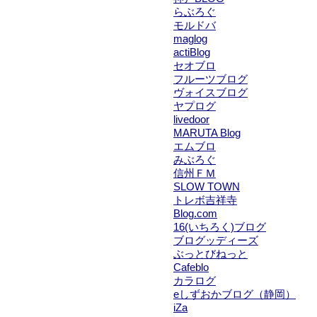
らぶろぐ
モルドバ
maglog
actiBlog
セオブロ
フルーツブログ
ヴォイスブログ
ヤプログ
livedoor
MARUTA Blog
エムブロ
みぶろぐ
信州ＦＭ
SLOW TOWN
トレボ吉祥寺
Blog.com
16(いちろく)ブログ
ブログッディーズ
ぶっとびねっと
Cafeblo
カラログ
eしずおかブログ（静岡）
iZa