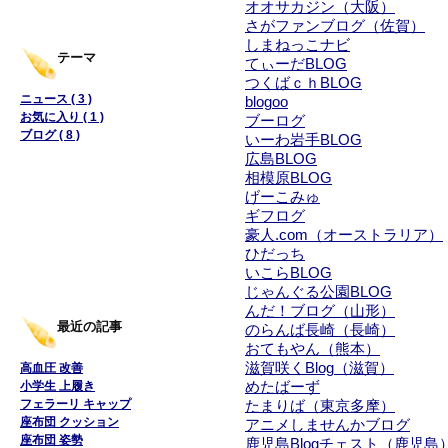
オオサカジン（大阪）
さがファンブログ（佐賀）
しまねっこナビ
テーマ
てぃーだBLOG
つくばｃｈBLOG
ニュース ( 3 )
blogoo
お気に入り ( 1 )
ブーログ
ブログ ( 8 )
いーわ岩手BLOG
広島BLOG
相模原BLOG
げーこみゅ
ギフログ
豪人.com（オーストラリア）
ひだっち
いこらBLOG
じゃんぐる公園BLOG
んだ！ブログ（山形）
最近の記事
のらんば長崎（長崎）
おてもやん（熊本）
滋賀咲くBlog（滋賀）
高血圧 改善
小学生 上履き
めたばーず
フェラーリ キャップ
たまりば（東京多摩）
座布団 クッション
アニメしませんかブログ
座布団 姿勢
鹿児島Blogチェスト（鹿児島