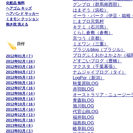
化粧品 無料
グンブロ（群馬南西部）
ヘアゴム キッズ
はまぞう（浜松）
ヘアバンド サッカー
イーラ・パーク（伊豆・箱根
くまモン クッション
じまブロ元気村
抱き枕 洗える
キテミ（石川県）
くらし倉敷（倉敷）
京つう（京都）
日付
ミエワン（三重）
ブラジルblog（ブラジル）
ブログふくおかよかよか（福
2012年01月 ( 7 )
どすごいブログ（豊橋）
2012年02月 ( 24 )
マクスタ（千葉幕張）
2012年03月 ( 16 )
ナムジャイブログ（タイ）
2012年04月 ( 17 )
2012年05月 ( 15 )
LogPor（新潟）
2012年06月 ( 16 )
秋葉原BLOG
2012年07月 ( 16 )
赤羽BLOG
2012年08月 ( 14 )
オーストラリア・ニュージー
2012年09月 ( 14 )
青森BLOG
2012年10月 ( 16 )
旭川BLOG
2012年11月 ( 14 )
代官山BLOG
2012年12月 ( 13 )
福井BLOG
2013年01月 ( 16 )
福島BLOG
2013年02月 ( 8 )
岐阜BLOG
2013年03月 ( 3 )