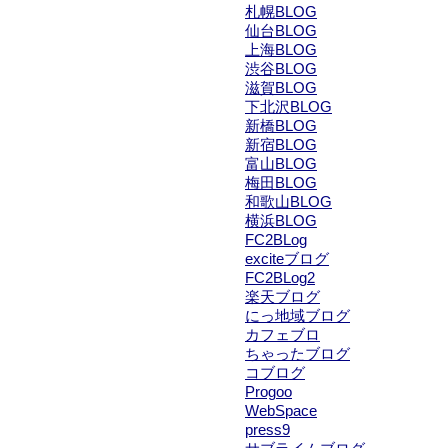
札幌BLOG
仙台BLOG
上海BLOG
渋谷BLOG
滋賀BLOG
下北沢BLOG
新橋BLOG
新宿BLOG
富山BLOG
梅田BLOG
和歌山BLOG
横浜BLOG
FC2BLog
exciteブログ
FC2BLog2
楽天ブログ
にっ地域ブログ
カフェブロ
ちゃったブログ
コブログ
Progoo
WebSpace
press9