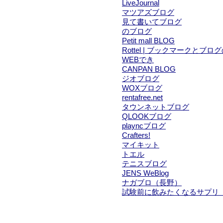
LiveJournal
マツアズブログ
見て書いてブログ
のブログ
Petit mall BLOG
Rottel | ブックマークと
WEBでき
CANPAN BLOG
ジオブログ
WOXブログ
rentafree.net
タウンネットブログ
QLOOKブログ
playncブログ
Crafters!
マイキット
トエル
テニスブログ
JENS WeBlog
ナガブロ（長野）
試験前に飲みたくなるサプリ 