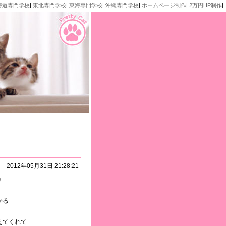
海道専門学校
|
東北専門学校
|
東海専門学校
|
沖縄専門学校
|
ホームページ制作
|
2万円HP制作
|
2012年05月31日 21:28:21
♪
かる
えてくれて