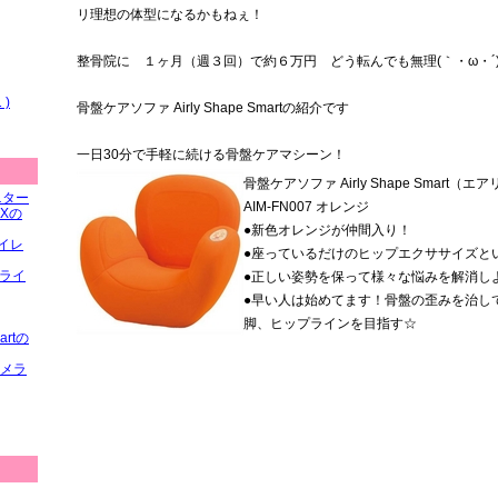
リ理想の体型になるかもねぇ！
整骨院に １ヶ月（週３回）で約６万円 どう転んでも無理(｀・ω・´
)
骨盤ケアソファ Airly Shape Smartの紹介です
一日30分で手軽に続ける骨盤ケアマシーン！
骨盤ケアソファ Airly Shape Smart
ニター
AIM-FN007 オレンジ
Xの
●新色オレンジが仲間入り！
イレ
●座っているだけのヒップエクササイズと
Dライ
●正しい姿勢を保って様々な悩みを解消し
●早い人は始めてます！骨盤の歪みを治し
脚、ヒップラインを目指す☆
artの
カメラ