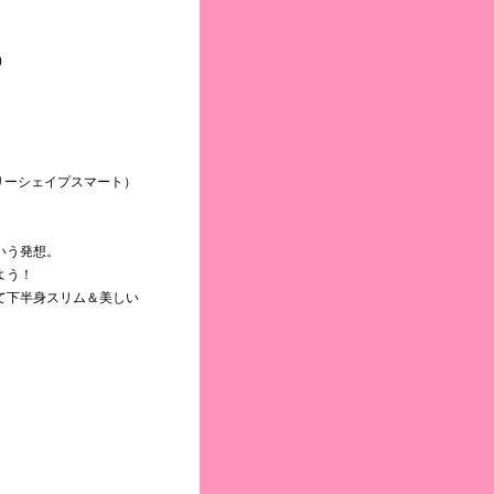
)
（エアリーシェイプスマート）
いう発想。
よう！
て下半身スリム＆美しい