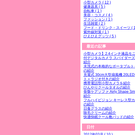
小型カメラ ( 12 )
健康器具 ( 5 )
自転車 ( 1 )
美容・コスメ ( 4 )
ファッション ( 1 )
生活雑貨 ( 2 )
フード・ドリンク・スイーツ ( 1 
紫外線対策 ( 1 )
ひえひえグッツ ( 5 )
最近の記事
小型カメラ】2.4インチ液晶モ
付デジタルカメラ スパイダーズ
紹介
水洗式の本格的なポータブルト
の紹介
充電式 30cm大型扇風機 20LE
ト＋ラジオ付きの紹介
携帯電話型小型カメラを紹介
ひんやりクールタオルの紹介
骨盤ケアソファ Airly Shape Sm
紹介
フルハイビジョン キーレス型
の紹介
日食グラスの紹介
除毛クリームの紹介
快適快眠クール敷パッドの紹介
日付
2012年03月 ( 10 )