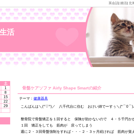
英会話
|
婚活
|
北
生活
土
骨盤ケアソファ Airly Shape Smartの紹介
1
8
15
テーマ：
健康器具
22
29
こんばんは＼(^▽^)／ 八千代台に住む おけい姉でーすぅ＼(*⌒0⌒)
整骨院で骨盤矯正を１回すると 保険が効かないので ４・５千円か
１回 矯正をしても 筋肉が 戻ってしまう
週に２・３回骨盤強制をすれば・・・２・３ヶ月続ければ 筋肉が覚