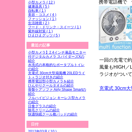
携帯電話機で 
小型カメラ ( 12 )
健康器具 ( 5 )
自転車 ( 1 )
美容・コスメ ( 4 )
ファッション ( 1 )
生活雑貨 ( 2 )
フード・ドリンク・スイーツ ( 1 )
紫外線対策 ( 1 )
ひえひえグッツ ( 5 )
最近の記事
小型カメラ】2.4インチ液晶モニター
付デジタルカメラ スパイダーズXの
一回の充電で約
紹介
水洗式の本格的なポータブルトイレ
風量もHIGH
の紹介
充電式 30cm大型扇風機 20LEDライ
ラジオがつい
ト＋ラジオ付きの紹介
携帯電話型小型カメラを紹介
ひんやりクールタオルの紹介
充電式 30cm
骨盤ケアソファ Airly Shape Smartの
紹介
フルハイビジョン キーレス型カメラ
の紹介
日食グラスの紹介
除毛クリームの紹介
快適快眠クール敷パッドの紹介
日付
2012年03月 ( 10 )