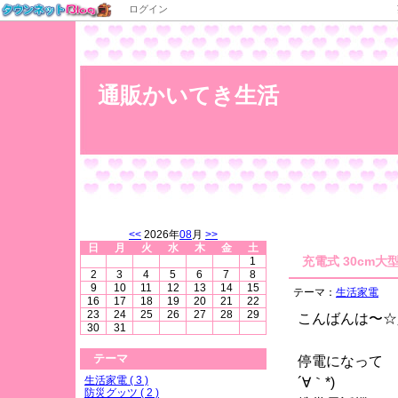
ログイン
通販かいてき生活
<<
2026年
08
月
>>
日
月
火
水
木
金
土
充電式 30cm大
1
2
3
4
5
6
7
8
9
10
11
12
13
14
15
テーマ：
生活家電
16
17
18
19
20
21
22
23
24
25
26
27
28
29
こんばんは〜☆
30
31
テーマ
停電になって も
生活家電 ( 3 )
´∀｀*)
防災グッツ ( 2 )