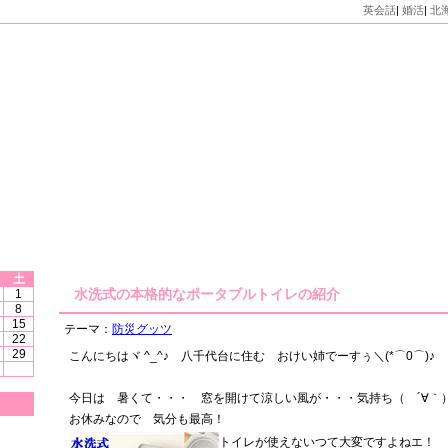
英会話
|
婚活
|
北
生活
土
水洗式の本格的なポータブルトイレの紹介
1
8
15
テーマ：
防災グッツ
22
29
こんにちはヾ ^_^♪ 八千代台に住む おけい姉でーすぅ＼(*⌒0⌒)♪
今日は 暑くて・・・ 窓を開けて涼しい風が・・・気持ち（ ´∀
お休みなので 気分も最高！
トイレが使えないつて大変ですよねエ！