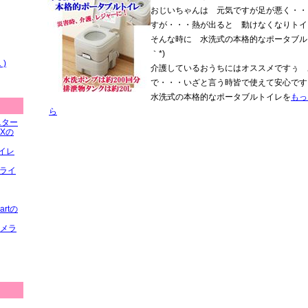
おじいちゃんは 元気ですが足が悪く・・
すが・・・熱が出ると 動けなくなりトイ
そんな時に 水洗式の本格的なポータブルト
｀*)
)
介護しているおうちにはオススメですぅ 
で・・・いざと言う時皆で使えて安心です
水洗式の本格的なポータブルトイレを
もっ
ら
ニター
Xの
イレ
Dライ
artの
カメラ