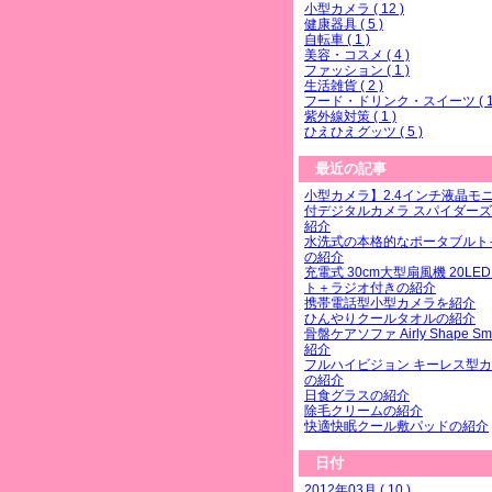
小型カメラ ( 12 )
健康器具 ( 5 )
自転車 ( 1 )
美容・コスメ ( 4 )
ファッション ( 1 )
生活雑貨 ( 2 )
フード・ドリンク・スイーツ ( 1 
紫外線対策 ( 1 )
ひえひえグッツ ( 5 )
最近の記事
小型カメラ】2.4インチ液晶モ
付デジタルカメラ スパイダーズ
紹介
水洗式の本格的なポータブルト
の紹介
充電式 30cm大型扇風機 20LE
ト＋ラジオ付きの紹介
携帯電話型小型カメラを紹介
ひんやりクールタオルの紹介
骨盤ケアソファ Airly Shape Sm
紹介
フルハイビジョン キーレス型
の紹介
日食グラスの紹介
除毛クリームの紹介
快適快眠クール敷パッドの紹介
日付
2012年03月 ( 10 )