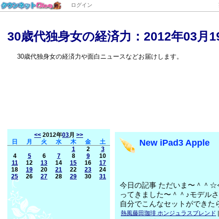
ログイン
30歳代独身女の経済力：2012年03月1
30歳代独身女の経済力や面白ニュースなどお届けします。
<<
2012年
03
月
>>
New iPad3 Apple
日
月
火
水
木
金
土
1
2
3
4
5
6
7
8
9
10
11
12
13
14
15
16
17
18
19
20
21
22
23
24
25
26
27
28
29
30
31
今日の記事 ただいま〜＾＾
ってきました〜＾＾♪モデル
自分でこんなセットができた
熱風藤田珈琲 ホンジュラスブレンド