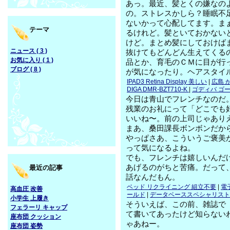
あっ。最近、髪とくの嫌なの
の。ストレスかしら？睡眠不
ないかって心配してます。ま
テーマ
るけれど。髪といておかない
けど。まとめ髪にしておけば
ニュース ( 3 )
抜けてもどんどん生えてくる
お気に入り ( 1 )
品とか、育毛のＣＭに目が行
ブログ ( 8 )
が気になったり。ヘアスタイ
IPAD3 Retina Display 美しい
|
広島 
DIGA DMR-BZT710-K
|
ゴディバ ゴー
今日は青山でフレンチなのだ
残業のお礼にって「どこでも
いいね〜。前の上司じゃあり
まあ、桑田課長ボンボンだか
やっぱさあ、こういうご褒美
って気になるよね。
でも、フレンチは嬉しいんだ
あげるのがちと苦痛。だって
最近の記事
話なんだもん。
ベッド リクライニング 組立不要
|
電
高血圧 改善
ールド
|
データベーススペシャリスト.
小学生 上履き
そういえば、この前、雑誌で
フェラーリ キャップ
て書いてあったけど知らない
座布団 クッション
ゃあねー。
座布団 姿勢