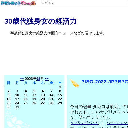
ログイン
30歳代独身女の経済力
30歳代独身女の経済力や面白ニュースなどお届けします。
<<
2026年
08
月
>>
?ISO-2022-JP?B?
日
月
火
水
木
金
土
1
2
3
4
5
6
7
8
9
10
11
12
13
14
15
16
17
18
19
20
21
22
23
24
25
26
27
28
29
今日の記事 タカコは最近、キ
30
31
それとも、いいサプリメント
が、笑っているだけ。
キプリング バッグ
|
ハーフパンツ