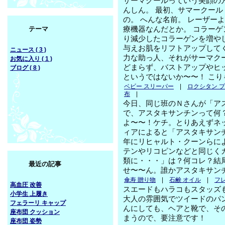
サーマクールっていう美顔の
んしん。 最初、サマークー
の。 へんな名前。 レーザー
テーマ
療機器なんだとか。 コラー
り減少したコラーゲンを増や
与えお肌をリフトアップして
ニュース ( 3 )
力な助っ人、それがサーマク
お気に入り ( 1 )
どまらず、バストアップやヒ
ブログ ( 8 )
というではないか〜〜！ こ
ベビー スリーパー
|
ロクシタン 
布
|
今日、同じ班のＮさんが「ア
で、アスタキサンチンって何
よ〜〜！ケチ。とりあえずネ
ィアによると「アスタキサンチン (asta
年にリヒャルト・クーンらによ
テンやリコピンなどと同じく
類に・・・」は？何コレ？結
最近の記事
せ〜〜ん。誰かアスタキサン
傘寿 贈り物
|
石鹸 オイル
|
フ
高血圧 改善
スエードもハラコもスタッズ
小学生 上履き
大人の雰囲気でツイードのパ
フェラーリ キャップ
んにしても、ヘアと靴で、そ
座布団 クッション
まうので、要注意です！
座布団 姿勢