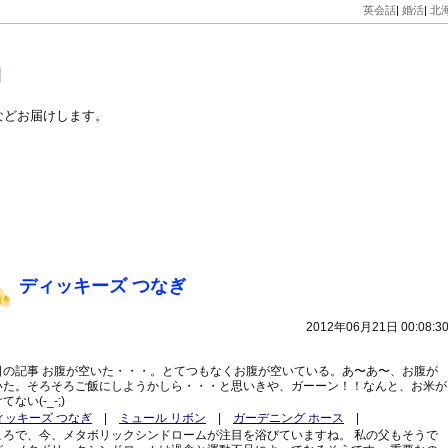
英会話
|
婚活
|
北
力
などお届けします。
ディッキーズ つなぎ
2012年06月21日 00:08:3
日の記事 お腹が空いた・・・。とてつもなくお腹が空いている。あ〜あ〜、お腹が
いた。そろそろご飯にしようかしら・・・と思いきや、ガーーン！！なんと、お米が
てない(-_-;)
ィッキーズ つなぎ
|
ミュール リボン
|
ガーデニング ホース
|
ころで、今、メタボリックシンドロームが注目を浴びていますね。 私の父もそうで