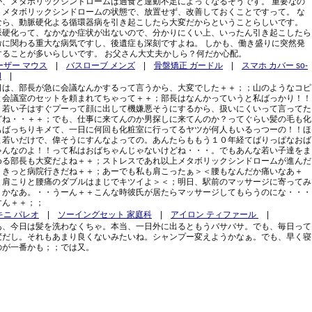
が、メタボリックシンドロームは過食と運動不足によってなるそうです。 重要なの
、メタボリックシンドロームの状態で、放置せず、改善しておくことですって。 な
なら、動脈硬化よる循環器病を引き起こしたら大変だからということらしいです。
脈硬化って、なかなか症状が出ないので、分かりにくい上、いったん引き起こしたら
命に関わる重大な病気ですし、後遺症も深刻ですよね。 しかも、働き盛りに突然発
することが多いらしいです。 お父さん大丈夫かしら？何だか心配。
ーザー マウス
|
バスローブ メンズ
|
骨盤矯正 ガードル
|
スマホ カバー so-
d
|
日は、部長が急に会議なんかするって言うから、大変でした＋＋；；山のようなコピ
と会議室のセットを頼まれてちゃって＋＋；部長はなんかっていうと私ばっかり！！
＜若い子はすぐプーって顔に出して機嫌悪そうにするから、扱いにくいって言ってた
どね・・＋＋；でも、仕事に来てんのか男探しに来てんのか？ってぐらい髪の毛も化
もばっちりキメて、一日に何回も化粧室に行ってるヤツが何人もいるっつーの！！ほ
と若いだけで、偉そうにすんなよっての。あんたらももう１０年経てばりっぱなおば
ゃんなのよ！！って私はおばちゃんじゃないけどね・・・。でもあんな若い子達をま
める部長も大変だよね＋＋；ストレスであれ以上メタボリックシンドロームが進んだ
、きっと病院行きだね＋＋；あーでも私も肩こったぁ＞＜腰もなんだか痛いなあ＋
；肩こりと腰痛のダブルはまじでキツイよ＞＜；明日、駅前のマッサージに寄ってみ
うかなあ。・・うーん＋＋こんな時彼氏が居たらマッサージしてもらうのにな・・・
すん＋＋；；
キニ パレオ
|
ソーイングセット 家庭科
|
アイロン ティファール
|
あ、今日は髪を洗わなくちゃ。本当、一日外に出るともうバサバサ。でも、毎日って
変だし。それもあまり良くないみたいね。シャンプー変えようかなぁ。でも、早く寝
のが一番かも；；では又。