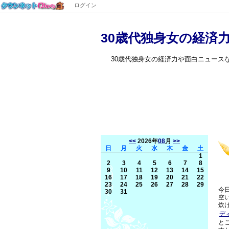
ログイン
30歳代独身女の経済
30歳代独身女の経済力や面白ニュース
<<
2026年
08
月
>>
日
月
火
水
木
金
土
1
2
3
4
5
6
7
8
9
10
11
12
13
14
15
16
17
18
19
20
21
22
23
24
25
26
27
28
29
今
30
31
空
炊け
デ
と