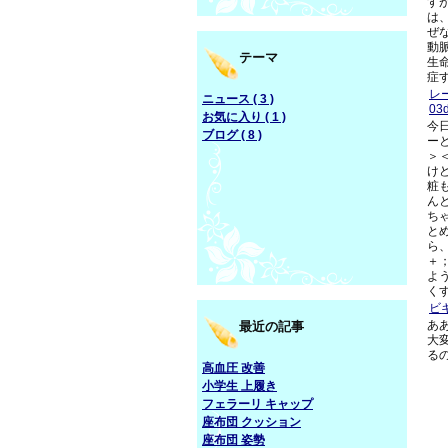
す
は
ぜ
動
テーマ
生
症
レ
ニュース ( 3 )
03
お気に入り ( 1 )
今
ブログ ( 8 )
ー
＞
け
粧
ん
ち
と
ら
＋
よ
く
ビ
あ
最近の記事
大
る
高血圧 改善
小学生 上履き
フェラーリ キャップ
座布団 クッション
座布団 姿勢