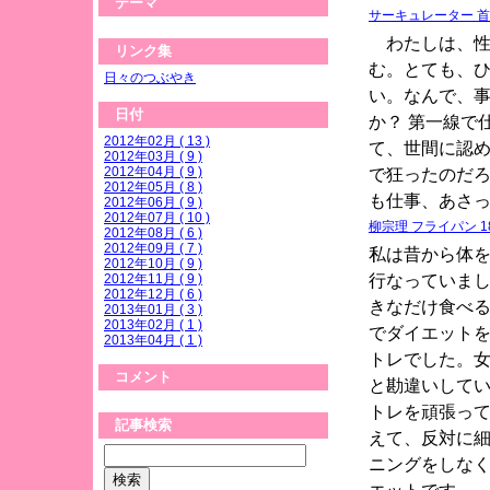
テーマ
サーキュレーター 
わたしは、性
リンク集
む。とても、
日々のつぶやき
い。なんで、
日付
か？ 第一線で
2012年02月 ( 13 )
て、世間に認
2012年03月 ( 9 )
2012年04月 ( 9 )
で狂ったのだ
2012年05月 ( 8 )
も仕事、あさ
2012年06月 ( 9 )
2012年07月 ( 10 )
柳宗理 フライパン 1
2012年08月 ( 6 )
2012年09月 ( 7 )
私は昔から体
2012年10月 ( 9 )
行なっていま
2012年11月 ( 9 )
2012年12月 ( 6 )
きなだけ食べ
2013年01月 ( 3 )
2013年02月 ( 1 )
でダイエット
2013年04月 ( 1 )
トレでした。
コメント
と勘違いして
トレを頑張っ
記事検索
えて、反対に
ニングをしな