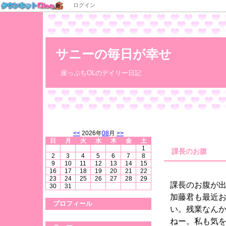
ログイン
サニーの毎日が幸せ
崖っぷちOLのデイリー日記
<<
2026年
08
月
>>
日
月
火
水
木
金
土
1
課長のお腹
2
3
4
5
6
7
8
9
10
11
12
13
14
15
16
17
18
19
20
21
22
23
24
25
26
27
28
29
課長のお腹が
30
31
加藤君も最近
プロフィール
い。残業なん
ねー。私も気