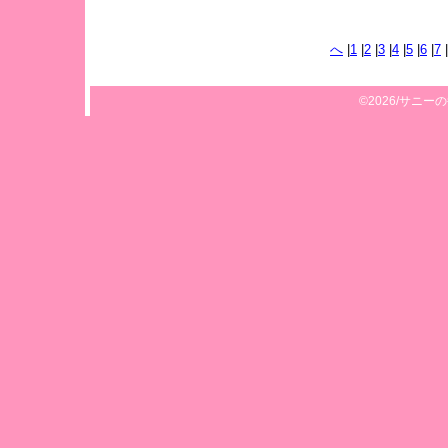
へ
|
1
|
2
|
3
|
4
|
5
|
6
|
7
|
©2026/サニーの毎日