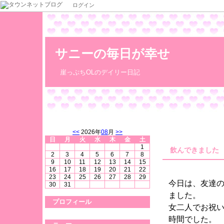
ログイン
サニーの毎日が幸せ
崖っぷちOLのデイリー日記
<<
2026年
08
月
>>
日
月
火
水
木
金
土
1
飲んできました
2
3
4
5
6
7
8
9
10
11
12
13
14
15
16
17
18
19
20
21
22
23
24
25
26
27
28
29
今日は、友達
30
31
ました。
プロフィール
女二人でお祝
時間でした。