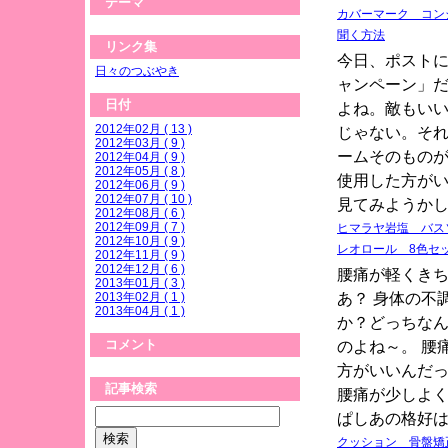
テーマ
カバーマーク コン
聞く方法
リンク集
今日、ポスト
日々のつぶやき
ャンペーン」
日付
よね。敵もい
2012年02月 ( 13 )
じゃない。そ
2012年03月 ( 9 )
ームそのもの
2012年04月 ( 9 )
2012年05月 ( 8 )
使用した方が
2012年06月 ( 9 )
2012年07月 ( 10 )
見てみようか
2012年08月 ( 6 )
2012年09月 ( 7 )
ヒマラヤ岩塩 バス
2012年10月 ( 9 )
レオロール 8色セ
2012年11月 ( 9 )
2012年12月 ( 6 )
腰痛が軽くき
2013年01月 ( 3 )
あ？ 身体の不
2013年02月 ( 1 )
2013年04月 ( 1 )
か？どっちなん
コメント
のよね～。 腰
方がいいんだっ
記事検索
腰痛が少しよく
ぱしあの格好
クッション 骨盤矯