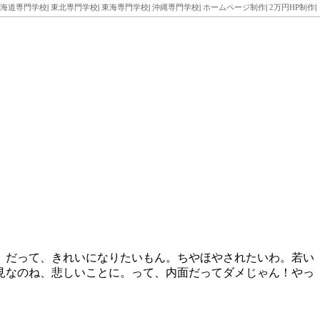
海道専門学校
|
東北専門学校
|
東海専門学校
|
沖縄専門学校
|
ホームページ制作
|
2万円HP制作
|
。
。だって、きれいになりたいもん。ちやほやされたいわ。若い
見なのね、悲しいことに。って、内面だってダメじゃん！やっ