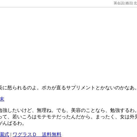
英会話
|
婚活
|
北
長に怒られるのよ。ポカが直るサプリメントとかないのかなあ
末
勉強したいけど、無理ね。でも、美容のことなら、勉強するわ
って、若いころはモテモテだったんだから。まったく、女は外
がんばるわ。
園式
|
ワグラスＤ 送料無料