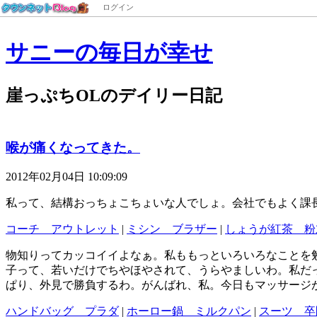
ログイン
サニーの毎日が幸せ
崖っぷちOLのデイリー日記
喉が痛くなってきた。
2012年02月04日 10:09:09
私って、結構おっちょこちょいな人でしょ。会社でもよく課
コーチ アウトレット
|
ミシン ブラザー
|
しょうが紅茶 粉
物知りってカッコイイよなぁ。私ももっといろいろなことを
子って、若いだけでちやほやされて、うらやましいわ。私だ
ぱり、外見で勝負するわ。がんばれ、私。今日もマッサージ
ハンドバッグ プラダ
|
ホーロー鍋 ミルクパン
|
スーツ 卒