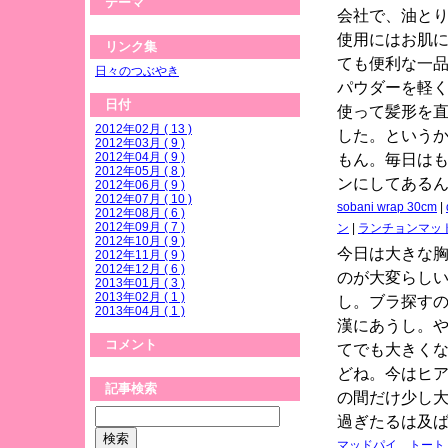
テーマ
会社で、油と
使用にはお肌
リンク集
ても便利な一
日々のつぶやき
パウダーを軽
日付
使って髪形を
2012年02月 ( 13 )
した。という
2012年03月 ( 9 )
2012年04月 ( 9 )
もん。毎日は
2012年05月 ( 8 )
ンにしてある
2012年06月 ( 9 )
2012年07月 ( 10 )
sobani wrap 30cm
|
2012年08月 ( 6 )
2012年09月 ( 7 )
ン
|
ランチョンマッ
2012年10月 ( 9 )
今日は大きな
2012年11月 ( 9 )
2012年12月 ( 6 )
のが大変らし
2013年01月 ( 3 )
2013年02月 ( 1 )
し。ブラ探す
2013年04月 ( 1 )
漢にあうし。
コメント
てでも大きく
どね。今はヒ
記事検索
の間だけ少し
過ぎたるは及
マッドパイ トート