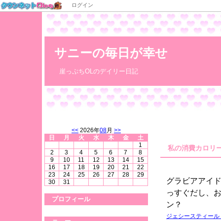
ログイン
サニーの毎日が幸せ
崖っぷちOLのデイリー日記
<<
2026年
08
月
>>
日
月
火
水
木
金
土
1
私の消費カロリ
2
3
4
5
6
7
8
9
10
11
12
13
14
15
16
17
18
19
20
21
22
23
24
25
26
27
28
29
グラビアアイ
30
31
っすぐだし、
プロフィール
ン？
ジェシースティール