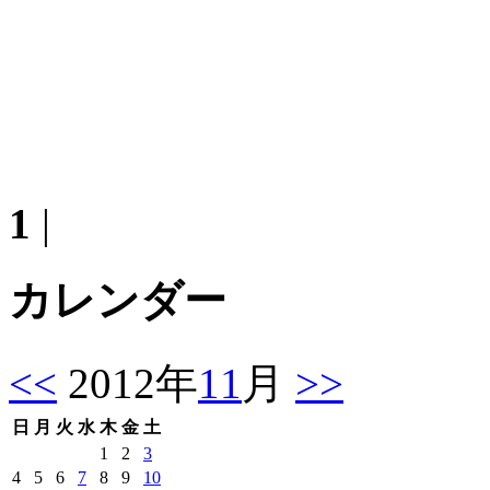
1
|
カレンダー
<<
2012年
11
月
>>
日
月
火
水
木
金
土
1
2
3
4
5
6
7
8
9
10