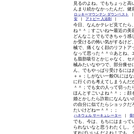
見るのよね。でもちょっと高
んまり続かなかったんだ。健
ロッキーマウンテン ダウンベスト
安
|
アトピー 入浴剤
|
今日、なんかテレビ見てたら
ね＾＾；すごいね〜最近の美
どんなことでもできちゃう感
か受けるの怖い気がするけど
械で、痛くなく顔のリフトア
なって思った＾＾☆あとね、
も脂肪吸引とかじゃなく、セ
械みたいなやつで、部分痩せ
ん、でもやっぱり受けるには
＋＋；しがない一般OLには
に行くのも考えてしまうんだ
＾＾；でも女の人って切った
ほんとすごいよね＾＾；；顔
婚とかしたら詐欺になんない
の自分に似てたらショックだ
たいけどねー＾＾；；
ハネウェル サーキュレーター
|
骨
でも、今は、もちにはまって
られないなと思うわたくし。
すればいいんだよね！でも、