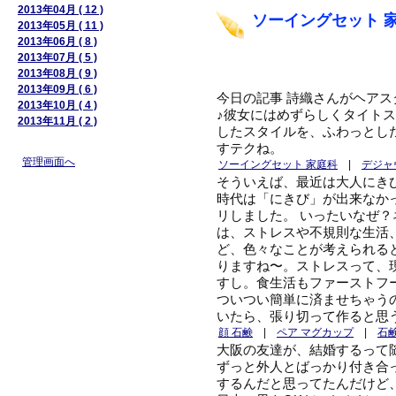
2013年04月 ( 12 )
ソーイングセット 
2013年05月 ( 11 )
2013年06月 ( 8 )
2013年07月 ( 5 )
2013年08月 ( 9 )
2013年09月 ( 6 )
今日の記事 詩織さんがヘア
2013年10月 ( 4 )
♪彼女にはめずらしくタイト
2013年11月 ( 2 )
したスタイルを、ふわっとし
すテクね。
管理画面へ
ソーイングセット 家庭科
|
デジャ
そういえば、最近は大人にき
時代は「にきび」が出来なか
リしました。 いったいなぜ
は、ストレスや不規則な生活
ど、色々なことが考えられる
りますね〜。ストレスって、
すし。食生活もファーストフ
ついつい簡単に済ませちゃう
いたら、張り切って作ると思
顔 石鹸
|
ペア マグカップ
|
石
大阪の友達が、結婚するって
ずっと外人とばっかり付き合
するんだと思ってたんだけど