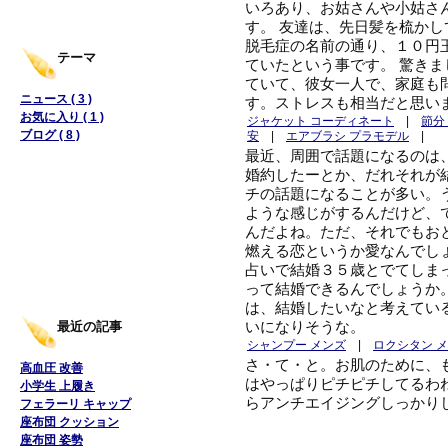
いろあり、お姑さんや小姑さ
す。 友達は、先日髪を梳か
脱毛症の名前の通り、１０円
テーマ
ていたという事です。 驚き
ていて、彼女一人で、家庭も
ニュース ( 3 )
す。ストレスも相当だと思い
お気に入り ( 1 )
ジャケット コーディネート
|
節分
ブログ ( 8 )
安
|
エアブラシ プラモデル
|
最近、周囲で話題になるのは
婚約したーとか、だれそれが
チの話題になることが多い。
ような感じがするんだけど、
んだよね。ただ、それでもお
燃える恋というか愛なんでし
占いで結婚３５歳とでてしま
って結婚できるんでしょうか
は、結婚したいなと考えてい
いになりそうな。
最近の記事
シャンプー メンズ
|
ロクシタン 
さ・て・と。お肌のために、
高血圧 改善
はやっぱりピチピチしてるわ
小学生 上履き
らアンチエイジングしっかり
フェラーリ キャップ
座布団 クッション
座布団 姿勢