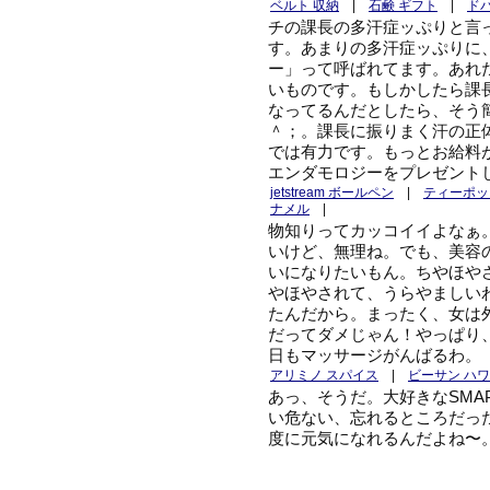
ベルト 収納
|
石鹸 ギフト
|
ド
チの課長の多汗症ッぷりと言
す。あまりの多汗症ッぷりに
ー」って呼ばれてます。あれ
いものです。もしかしたら課
なってるんだとしたら、そう
＾；。課長に振りまく汗の正
では有力です。もっとお給料
エンダモロジーをプレゼント
jetstream ボールペン
|
ティーポッ
ナメル
|
物知りってカッコイイよなぁ
いけど、無理ね。でも、美容
いになりたいもん。ちやほや
やほやされて、うらやましい
たんだから。まったく、女は
だってダメじゃん！やっぱり
日もマッサージがんばるわ。
アリミノ スパイス
|
ビーサン ハ
あっ、そうだ。大好きなSMA
い危ない、忘れるところだっ
度に元気になれるんだよね〜