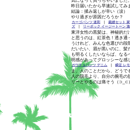
気になって買っちゃいました
昨日届いたから早速試してみ
結論：揉み返しが辛い（涙）
やり過ぎが原因だろうか？
カーゴパンツ 迷彩
|
裁縫セット 
ズ
|
リーボック イージートーン 
東洋女性の黒髪は、神秘的だ
と思うのは、紅茶色！透き通っ
うけれど、みんな色選びの段
だいたい、眉が黒いのに、髪
も明るくしたいならば、なる
明感があってグロッシーな感
ガウチョパンツ デニム
|
瞬足 レ
ま、人のことだから、どうで
人の脱毛より、自分の腕毛の
リーとやるのは痛そう（∋_∈