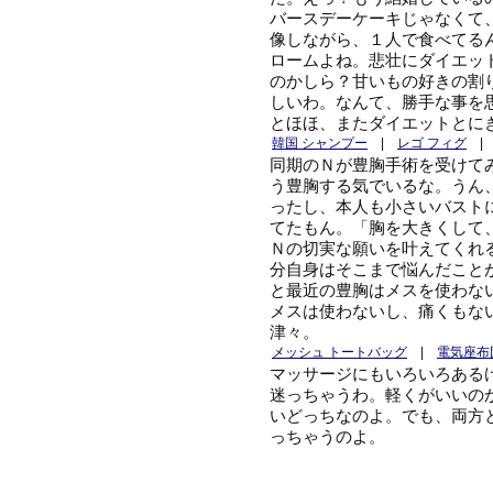
バースデーケーキじゃなくて
像しながら、１人で食べてる
ロームよね。悲壮にダイエッ
のかしら？甘いもの好きの割
しいわ。なんて、勝手な事を
とほほ、またダイエットとに
韓国 シャンプー
|
レゴ フィグ
同期のＮが豊胸手術を受けて
う豊胸する気でいるな。うん
ったし、本人も小さいバスト
てたもん。「胸を大きくして
Ｎの切実な願いを叶えてくれ
分自身はそこまで悩んだこと
と最近の豊胸はメスを使わな
メスは使わないし、痛くもな
津々。
メッシュ トートバッグ
|
電気座布
マッサージにもいろいろある
迷っちゃうわ。軽くがいいの
いどっちなのよ。でも、両方
っちゃうのよ。