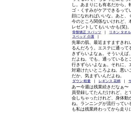
し。あまりにも有名だから、
ゴ・くすみがケアできるって
顔になれればいいな。あと、
今のところ関係ないけれど、
レゼントしてもいいかも(笑)
骨盤矯正 スパッツ
|
リネン タオル
スベッド 介護
|
先輩の肌、最近ますますきれ
るんだろう。エステに通って
きずらいよなぁ。そういえば
だよね。でも、通っていると
行きずらいよなぁ。それに、
対避けたいところよね。悪い
だか、気まずいんだよね。
ダウン 軽量
|
レギンス 花柄
|
あー今週は残業続きだなぁ〜
員登録してたんだけれど、と
会しちゃったけれど、身体動
ね。ランニングが流行ってい
も私は残業終わってから走り