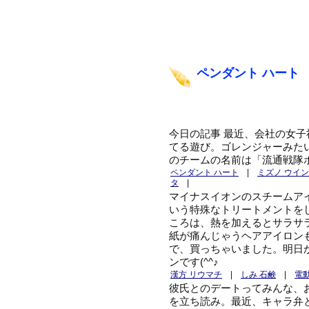
ペンダント ハート
今日の記事 最近、会社の女
てる遊び。ゴレンジャーみた
のチームの名前は「流通戦隊
ペンダント ハート
|
ミズノ ウイ
タ
|
マイナスイオンのスチームア
いう特殊なトリートメントを
ころは、熱を加えるとサラサ
紙が痛んじゃうヘアアイロン
で、買っちゃいました。明日
ンです(^^♪
漢方 リウマチ
|
しみ 石鹸
|
電
彼氏とのデートってみんな、
を立ち読み。最近、キャラ弁