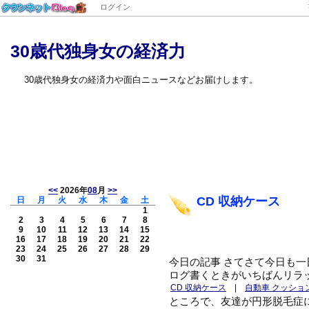
ログイン
30歳代独身女の経済力
30歳代独身女の経済力や面白ニュースなどお届けします。
<<
2026年
08
月
>>
CD 収納ケース
日
月
火
水
木
金
土
1
2
3
4
5
6
7
8
9
10
11
12
13
14
15
16
17
18
19
20
21
22
23
24
25
26
27
28
29
30
31
今日の記事 さてさて今日も
ログ書くときがいちばんリラ
CD 収納ケース
|
自動車 クッショ
ところで、友達が円形脱毛症