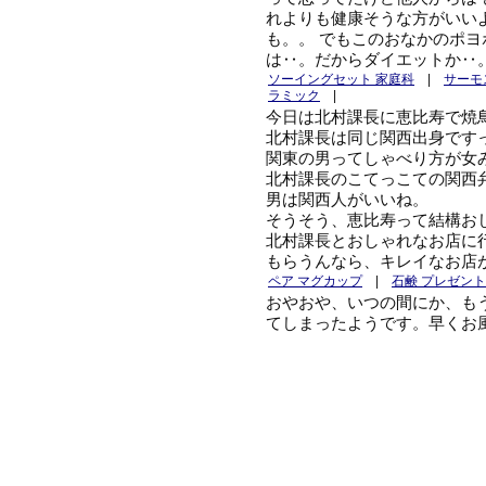
れよりも健康そうな方がいい
も。。 でもこのおなかのポ
は‥。だからダイエットか‥
ソーイングセット 家庭科
|
サーモ
ラミック
|
今日は北村課長に恵比寿で焼
北村課長は同じ関西出身です
関東の男ってしゃべり方が女
北村課長のこてっこての関西
男は関西人がいいね。
そうそう、恵比寿って結構お
北村課長とおしゃれなお店に
もらうんなら、キレイなお店
ペア マグカップ
|
石鹸 プレゼント
おやおや、いつの間にか、も
てしまったようです。早くお