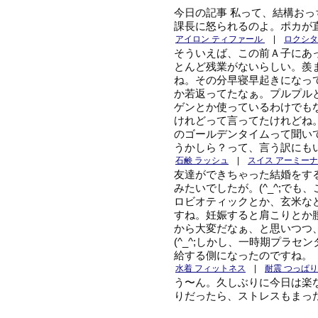
今日の記事 私って、結構お
課長に怒られるのよ。ポカが
アイロン ティファール
|
ロクシタ
そういえば、この前Ａ子にあ
とんど残業がないらしい。羨
ね。その分早寝早起きになっ
か若返ってたなぁ。プルプル
ゲンとか使っているわけでも
けれどって言ってたけれどね
のゴールデンタイムって聞い
うかしら？って、言う訳にも
石鹸 ラッシュ
|
スイス アーミー
友達ができちゃった結婚をす
みたいでしたが。(^_^;で
ロビオティックとか、玄米な
すね。妊娠すると肩こりとか
から大変だなぁ、と思いつつ
(^_^;しかし、一時期プラ
給する側になったのですね。
水着 フィットネス
|
耐震 つっぱり
う〜ん。久しぶりに今日は楽
りだったら、ストレスもまっ