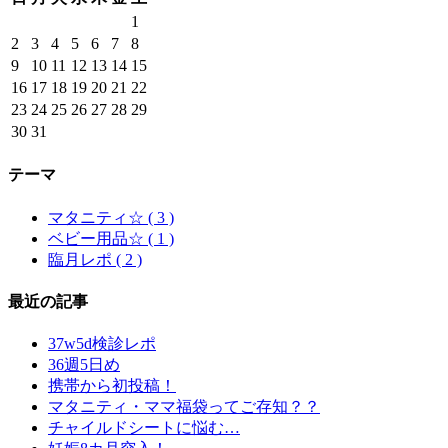
1
2
3
4
5
6
7
8
9
10
11
12
13
14
15
16
17
18
19
20
21
22
23
24
25
26
27
28
29
30
31
テーマ
マタニティ☆ ( 3 )
ベビー用品☆ ( 1 )
臨月レポ ( 2 )
最近の記事
37w5d検診レポ
36週5日め
携帯から初投稿！
マタニティ・ママ福袋ってご存知？？
チャイルドシートに悩む…