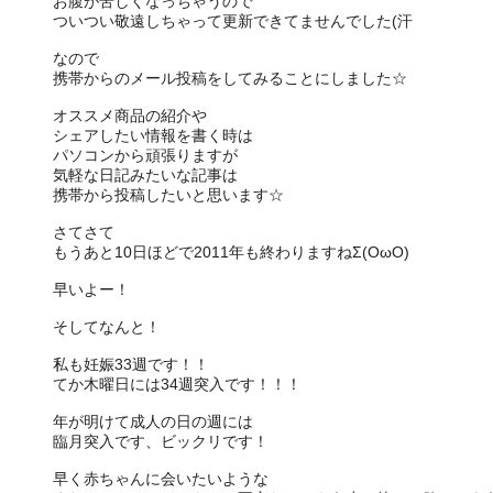
お腹が苦しくなっちゃうので
ついつい敬遠しちゃって更新できてませんでした(汗
なので
携帯からのメール投稿をしてみることにしました☆
オススメ商品の紹介や
シェアしたい情報を書く時は
パソコンから頑張りますが
気軽な日記みたいな記事は
携帯から投稿したいと思います☆
さてさて
もうあと10日ほどで2011年も終わりますねΣ(OωO)
早いよー！
そしてなんと！
私も妊娠33週です！！
てか木曜日には34週突入です！！！
年が明けて成人の日の週には
臨月突入です、ビックリです！
早く赤ちゃんに会いたいような