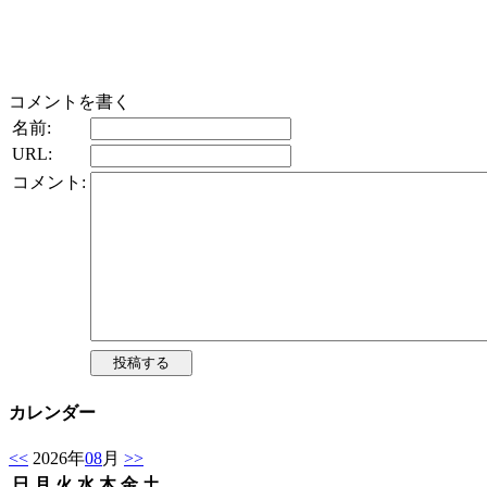
コメントを書く
名前:
URL:
コメント:
カレンダー
<<
2026年
08
月
>>
日
月
火
水
木
金
土