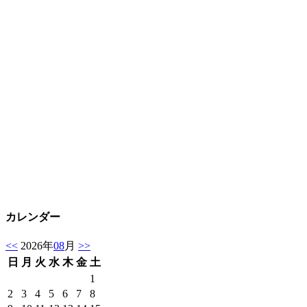
カレンダー
<<
2026年
08
月
>>
日
月
火
水
木
金
土
1
2
3
4
5
6
7
8