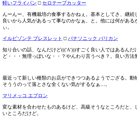
軽いフライパン
□
セロテープカッター
んーんー、有機栽培の食事するかねぇ。基本としてさ、継続
良いから人気があるって事なのかなぁ、と。他には何がある
ぃ。
イルビゾンテ ブレスレット
□
パナソニック バリカン
知り合いの話、なんだけど((('A')))すごく良い人ではある
ど・・・無理っぽいな・・？やんわり言うべき？。良い方法
最近って新しい種類のお店ができつつあるようでござる。動
そううのって落とさな全くない気がするなぁ…。
マリメッコ エプロン
変な素材を合わせたものあるけど、高級そうなところだと、し
いところだけど。