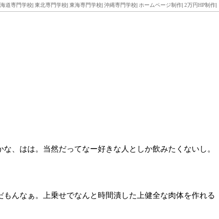
海道専門学校
|
東北専門学校
|
東海専門学校
|
沖縄専門学校
|
ホームページ制作
|
2万円HP制作
|
かな、はは。当然だってなー好きな人としか飲みたくないし。
だもんなぁ。上乗せでなんと時間潰した上健全な肉体を作れる