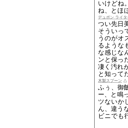
いけどね
ね、とほ
デュポン ライタ
つい先日
そういっ
うのがオ
るような
な感じな
ンと保っ
凄く汚れ
と知って
木製スプーン
ふぅ、御
ー、と鳴
ツないか
ん、違う
ビニでも