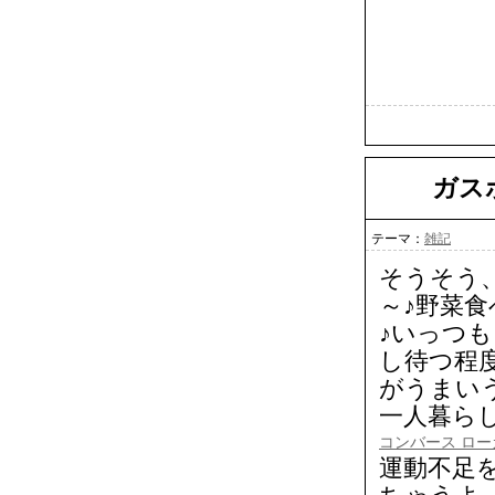
ガス
テーマ：
雑記
そうそう
～♪野菜
♪いっつ
し待つ程度
がうまい
一人暮ら
コンバース ロー
運動不足