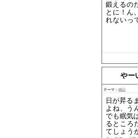
鍛えるの
とに！ん
れないって
やー
テーマ：
雑記
日が昇る
よね、う
でも眠気
るところ
てしょう