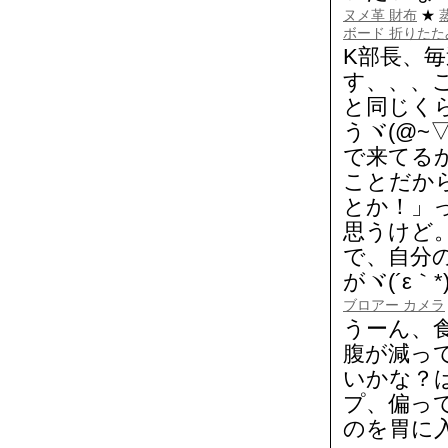
ヌメ革 財布
★
ボード 折りたた
K部長、
す、、、
と同じく
うヾ(@~
で来てる
ことだか
とか！」っ
思うけど
で、自分
がヾ(´ε｀*
ブロアー カメラ
うーん、
腹が減っ
いかな？
プ、偏っ
のを胃に