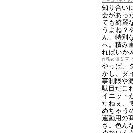
キャロウェイア
知り合い
会があっ
ても綺麗
うよね？
ん、特別
へ。積み
ればいか
作務衣 激安
▽
やっぱ、
かし、ダ
事制限や
駄目だこ
イエット
たねぇ、
めちゃう
運動用の
さ。色ん
めないん