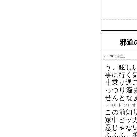
邪道
テーマ：
雑記
う、眩し
事に行く気
車乗り過
っつり溜
せんとなぁヾ
レコルト ソロオ
この前知
家中ピッ
意じゃな
ふふふ。抑