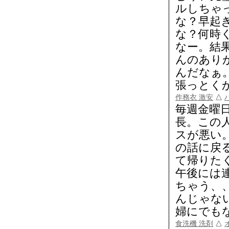
ルしちゃ
な？早起
な？何時
なー。結
んのあり
んだなぁ
張っとく
作務衣 激安
△
毎週金曜
長。この
スが悪い。
の話に戻
て帰りた
午後には
ちゃう、
んじゃな
婦にでも
食洗機 洗剤
△