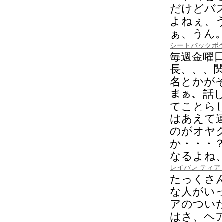
だけどバ
よねぇ、
ぁ、うん
シートバックポ
毎週金曜
長、、、
名とかがそ
まぁ、話
てことら
はあえて
のがオヤ
か・・・
なるよね、
レイバン ティ
たっくさ
な人がい
アのつい
はさ、ヘ