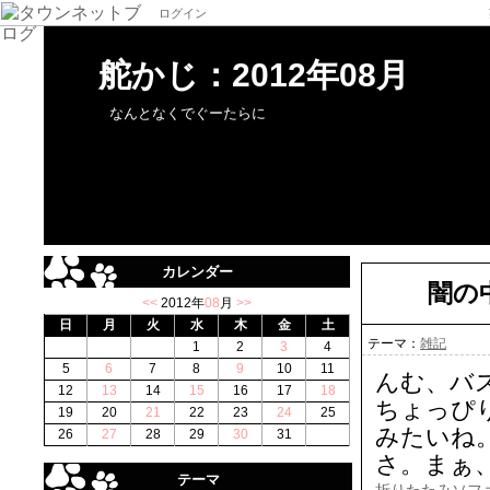
ログイン
舵かじ：2012年08月
なんとなくでぐーたらに
カレンダー
闇の
<<
2012年
08
月
>>
日
月
火
水
木
金
土
テーマ：
雑記
1
2
3
4
5
6
7
8
9
10
11
んむ、バ
12
13
14
15
16
17
18
ちょっぴ
19
20
21
22
23
24
25
みたいね
26
27
28
29
30
31
さ。まぁ
テーマ