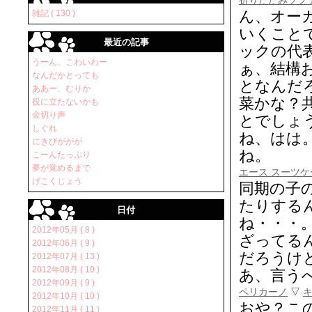
折りたたみソフ
ん、オー
雑記 ( 130 )
いくこと
最近の記事
ックの代
うーん、こわいわー
ぁ、結構
なんだかとっても
となんだ
ああー、むりか
菜かな？
役に立たないかも
金切り声
とでしょ
しぐれ
ね、はは
にきびががが
ね。
こーんたっぷり
夢が覚めるまで
エース スーツケ
げこくじょう
同期の子
たりする
日付
ね・・・
2012年05月 ( 8 )
ざってる
2012年06月 ( 9 )
だろうけ
2012年07月 ( 13 )
2012年08月 ( 10 )
あ、言う
2012年09月 ( 9 )
ペリカーノ
▽
2012年10月 ( 10 )
おや？こ
2012年11月 ( 11 )