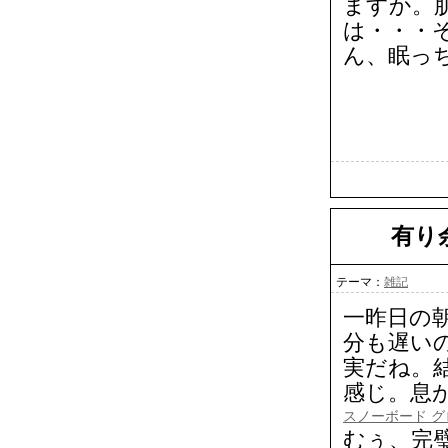
ますか。
は・・・
ん、眠っち
有り
テーマ：
雑記
一昨日の
分も遅い
実だね。
感じ。息
スノーボード グ
むぅ、完