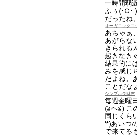
一時間弱
ふぅ(･Θ
だったね
オーガニックコ
あちゃぁ
あがらな
きられる
起きなき
結果的に
みを感じ
だよね。
ことだな
シンプル長財布
毎週金曜
(≧ヘ≦)
同じくらい
'*)あい
で来てる