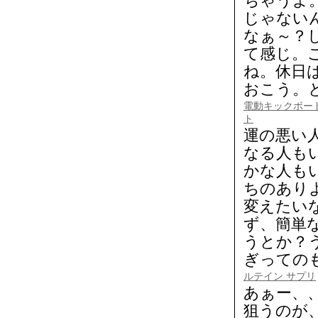
ちゃうよ
じゃない
なぁ～？
て感じ。
ね。休日
おこう。
電動キックボー
ト
運の悪い
なる人も
かな人も
ちのあり
変えたい
ず、簡単
うとか？
ぎっての
ルテイン サプリ
あぁー、
狙うのが