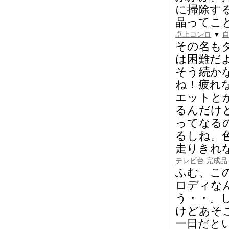
に掃除す
晶ってこ
卓上コンロ
▼
自
その名も
は困難だ
そう続か
ね！疲れ
エットと
るんだけ
ってなる
るしね。
走りきれ
テレビ台 完成品
ふむ、こ
ロディな
う・・。
けどあそ
一日だと