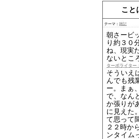
こと
テーマ：
雑記
朝さービ
り約３０
ね、現実だ
ないとこ
ターボライター 
そういえ
んでも残
ー。まぁ
で、なん
か張りが
に見えた
て思って
２２時か
ンタイム