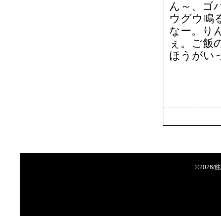
ん～、ゴ
ウグウ鳴
なー。り
ぇ。ご飯
ほうがい
©2026/舵か