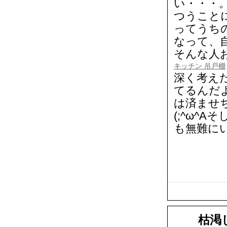
い・・・
つうことに
ってうち
なって、
そんな人お
キッチン 吊戸棚
深く考え
てるんだ
は済ませ
(;^ω^
も無難に
枯渇