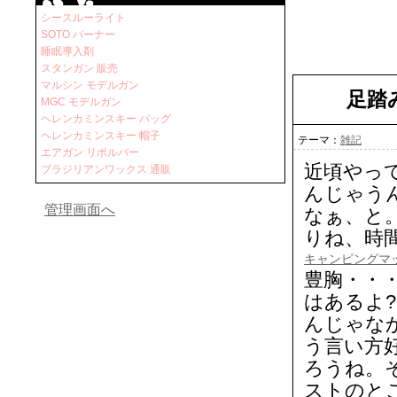
シースルーライト
SOTO バーナー
睡眠導入剤
スタンガン 販売
マルシン モデルガン
足踏
MGC モデルガン
ヘレンカミンスキー バッグ
ヘレンカミンスキー 帽子
テーマ：
雑記
エアガン リボルバー
近頃やっ
ブラジリアンワックス 通販
んじゃう
管理画面へ
なぁ、と
りね、時
キャンピングマ
豊胸・・
はあるよ
んじゃな
う言い方
ろうね。
ストのと