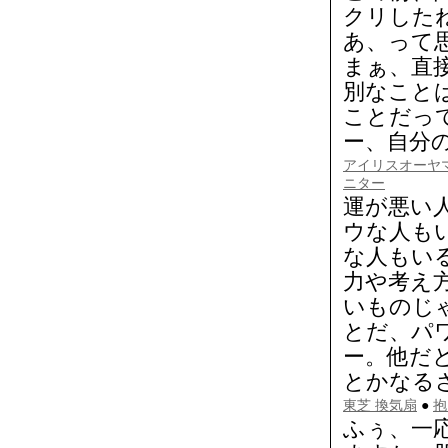
クリした
あ、って
まぁ、直接
別なこと
ことだっ
ー、自分
アイリスオーヤ
ニター
運が悪い
ウな人も
な人もい
力や考え
いものじ
とだ、パ
ー。他だ
とかなる
東芝 換気扇
●
抱
ふぅ、一