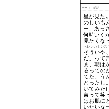
テーマ：
雑記
星が見た
のしいも
ー、あっ
何時いくか
見たくな
ヘレンカミンスキ
そういや
だ」って
ま、朝は
るっての
てた。う
とったし
いてみた
言って笑
はお肌に
いたいな