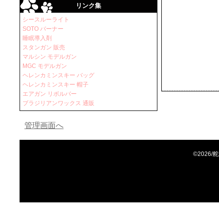
リンク集
シースルーライト
SOTO バーナー
睡眠導入剤
スタンガン 販売
マルシン モデルガン
MGC モデルガン
ヘレンカミンスキー バッグ
ヘレンカミンスキー 帽子
エアガン リボルバー
ブラジリアンワックス 通販
管理画面へ
©2026/舵か