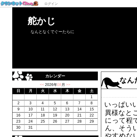
ログイン
舵かじ
なんとなくでぐーたらに
カレンダー
なん
<<
2026年
08
月
>>
日
月
火
水
木
金
土
1
いっぱい
2
3
4
5
6
7
8
9
10
11
12
13
14
15
異様なと
16
17
18
19
20
21
22
にって程
23
24
25
26
27
28
29
ん、そう
30
31
やすめな