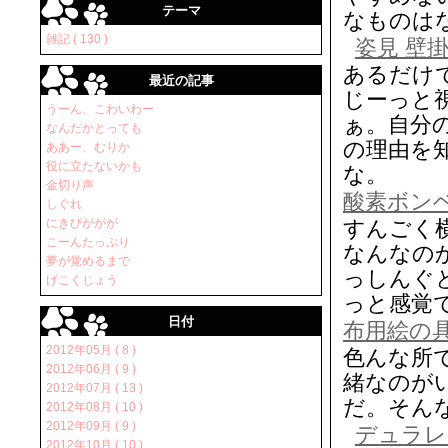
テーマ
なものは
雑記 ( 130 )
姿見 壁
あるだけ
最近の記事
じーっと
うーん、こわいわー
ぁ。自分
なんだかとっても
の理由を
ああー、むりか
役に立たないかも
な。
金切り声
酸素ボン
しぐれ
にきびががが
すんごく
こーんたっぷり
なんなの
夢が覚めるまで
っしんぐ
げこくじょう
っと感覚
日付
布用絵の具
2012年05月 ( 8 )
色んな所
2012年06月 ( 9 )
緒なのが
2012年07月 ( 13 )
だ。そん
2012年08月 ( 10 )
2012年09月 ( 9 )
デュラレッ
2012年10月 ( 10 )