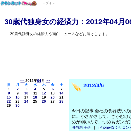
ログイン
30歳代独身女の経済力：2012年04月0
30歳代独身女の経済力や面白ニュースなどお届けします。
<<
2012年
04
月
>>
2012/4/6
日
月
火
水
木
金
土
1
2
3
4
5
6
7
8
9
10
11
12
13
14
15
16
17
18
19
20
21
22
23
24
25
26
27
28
29
30
今日の記事 会社の食器洗い
に。かさかさして、さかむけ
めが弱いので、つめもガンガ
弁当箱 子供
|
iPhone4S シリコン