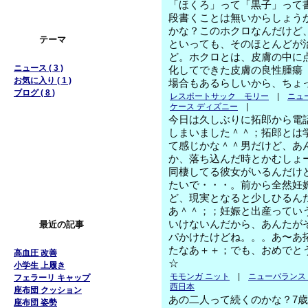
「ほくろ」って「黒子」って
段書くことは無いからしょう
かな？このホクロなんだけど
テーマ
といっても、そのほとんどが
ど。ホクロとは、皮膚の中に
ニュース ( 3 )
化してできた皮膚の良性腫瘍
お気に入り ( 1 )
場合もあるらしいから、ちょ
ブログ ( 8 )
レスポートサック モリー
|
ニュー
ケース ディズニー
|
今日は久しぶりに拓郎から電
しまいました＾＾；拓郎とは
て感じかな＾＾男だけど、あ
か、落ち込んだ時とかむしょ
同棲してる彼女がいるんだけ
たいで・・・。前から全然妊
ど、現実となると少しひるん
あ＾＾；；妊娠と出産ってい
いけないんだから、あんたが
最近の記事
パかけたけどね。。。あ〜あ
たなあ＋＋；でも、おめでとう
高血圧 改善
☆
小学生 上履き
モモンガ ニット
|
ニューバランス M
フェラーリ キャップ
西日本
座布団 クッション
あの二人って続くのかな？7
座布団 姿勢