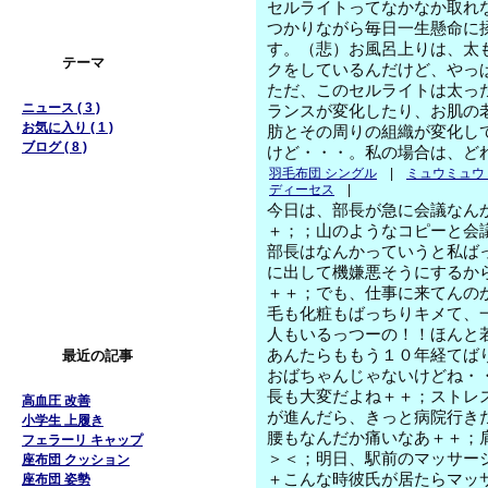
セルライトってなかなか取れ
つかりながら毎日一生懸命に
す。（悲）お風呂上りは、太
テーマ
クをしているんだけど、やっ
ただ、このセルライトは太っ
ニュース ( 3 )
ランスが変化したり、お肌の
お気に入り ( 1 )
肪とその周りの組織が変化し
ブログ ( 8 )
けど・・・。私の場合は、ど
羽毛布団 シングル
|
ミュウミュウ
ディーセス
|
今日は、部長が急に会議なん
＋；；山のようなコピーと会
部長はなんかっていうと私ば
に出して機嫌悪そうにするか
＋＋；でも、仕事に来てんの
毛も化粧もばっちりキメて、
人もいるっつーの！！ほんと
あんたらももう１０年経てば
最近の記事
おばちゃんじゃないけどね・
長も大変だよね＋＋；ストレ
高血圧 改善
が進んだら、きっと病院行き
小学生 上履き
腰もなんだか痛いなあ＋＋；
フェラーリ キャップ
＞＜；明日、駅前のマッサー
座布団 クッション
＋こんな時彼氏が居たらマッ
座布団 姿勢