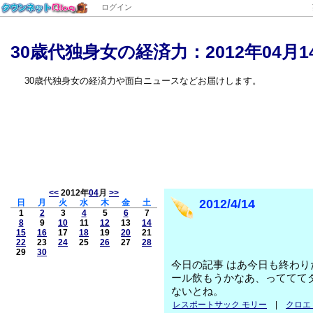
ログイン
30歳代独身女の経済力：2012年04月1
30歳代独身女の経済力や面白ニュースなどお届けします。
<<
2012年
04
月
>>
2012/4/14
日
月
火
水
木
金
土
1
2
3
4
5
6
7
8
9
10
11
12
13
14
15
16
17
18
19
20
21
22
23
24
25
26
27
28
29
30
今日の記事 はあ今日も終わ
ール飲もうかなあ、っててて
ないとね。
レスポートサック モリー
|
クロエ