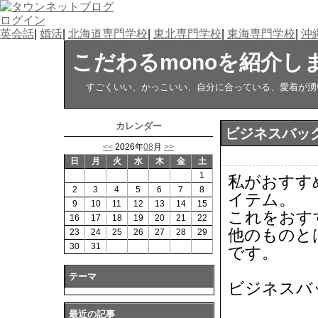
ログイン
英会話
|
婚活
|
北海道専門学校
|
東北専門学校
|
東海専門学校
|
沖
こだわるmonoを紹介し
すごくいい、かっこいい、自分に合っている、愛着が湧い
カレンダー
ビジネスバッグ
<<
2026年
08
月
>>
日
月
火
水
木
金
土
1
私がおすす
2
3
4
5
6
7
8
イテム。
9
10
11
12
13
14
15
これをおす
16
17
18
19
20
21
22
他のものと
23
24
25
26
27
28
29
30
31
です。
テーマ
ビジネスバ
最近の記事