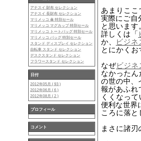
アナスイ 財布 セレクション
あまりここ
アナスイ 長財布 セレクション
実際にご自
マリメッコ 傘 特別セール
と思います
マリメッコ マグカップ 特別セール
マリメッコ トートバッグ 特別セール
詳しくは「
マリメッコ バッグ 特別セール
か、
ビジネ
スタンド ディスプレイ セレクション
とにかくお
自転車 スタンド セレクション
デスクスタンド セレクション
フラワースタンド セレクション
なぜ
ビジネ
なかったん
日付
の世の中、
2012年05月 ( 93 )
報があふれ
2012年06月 ( 6 )
くくなって
2012年08月 ( 2 )
便利な世界
プロフィール
ころに落と
まさに諸刃の
コメント