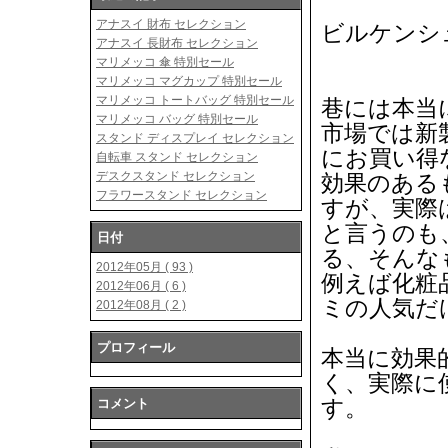
アナスイ 財布 セレクション
ビルケンシ
アナスイ 長財布 セレクション
マリメッコ 傘 特別セール
マリメッコ マグカップ 特別セール
マリメッコ トートバッグ 特別セール
巷には本当
マリメッコ バッグ 特別セール
市場では新
スタンド ディスプレイ セレクション
にお買い得
自転車 スタンド セレクション
デスクスタンド セレクション
効果のある
フラワースタンド セレクション
すが、実際
と言うのも
日付
る、そんな
2012年05月 ( 93 )
例えば化粧
2012年06月 ( 6 )
ミの人気だ
2012年08月 ( 2 )
プロフィール
本当に効果
く、実際に
す。
コメント