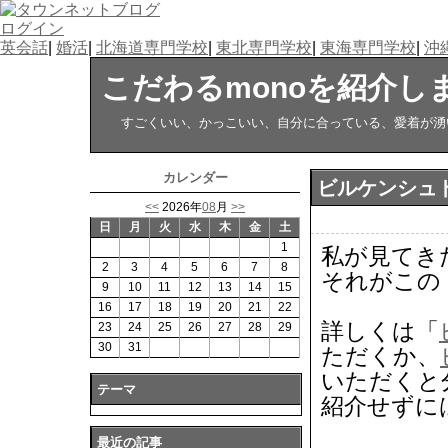
ログイン
英会話
|
婚活
|
北海道専門学校
|
東北専門学校
|
東海専門学校
|
沖
こだわるmonoを紹介し
すごくいい、かっこいい、自分に合っている、愛着が湧い
カレンダー
ビルケンシュ
<<
2026年
08
月
>>
日
月
火
水
木
金
土
1
私が見てき
2
3
4
5
6
7
8
それがこの
9
10
11
12
13
14
15
16
17
18
19
20
21
22
詳しくは「
23
24
25
26
27
28
29
30
31
ただくか、
いただくと
テーマ
紹介せずに
最近の記事